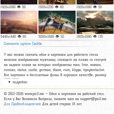
1920x1080
90
1920x1200
80
1920x1080
58
3440x1440
85
3000x1688
52
1920x1080
135
Comments system
Cackl
e
У нас можно скачать обои и картинки для рабочего стола
женское изображение мужчины, стоящего на пляже со статуей
на заднем плане на которых изображены man, free, woman,
russian, statue, castle, german, diane, ruin, klippe, tipsytentaclist.
Все картинки и бесплатные фоны в хорошем качестве, размер
1920x1280.
▼ подробно
А так же можно найти много других картинок на нужную тему
раздел
обои Фантастика
, на сайте pic2.me представлено очень
© 2012-2026 www.pic2.me — Обои и картинки на рабочий стол.
большое количество красивых широкоформатных картинок, фото
Если у вас возникли вопросы, пишите нам на
support@pic2.me
.
и обоев хорошего hd качества бесплатно и на телефон.
Для Правообладателей
Для детей старше 18 лет.