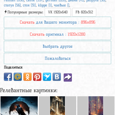
russian (630)
,
castle (537)
,
german (226)
,
диана (72)
,
разруха (58)
,
статуя (56)
,
стоя (31)
,
klippe (1)
,
чаевые ()
,
Популярные размеры:
VK 1920x640
FB 820x312
Скачать
для вашего монитора :
896x896
Скачать
оригинал :
1920x1280
Выбрать другое
Пожаловаться
Поделиться
Релевантные картинки: