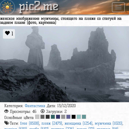
pic2.me
Навиг
женское изображение мужчины, стоящего на пляже со статуей на
заднем плане (фото, картинка)
1
Категория:
Фантастика
Дата: 13/12/2020
Просмотры:
46
Загрузки:
2
Основные цвета
Теги:
free (8508)
,
пляж (2479)
,
женщина (1254)
,
мужчина (1020)
,