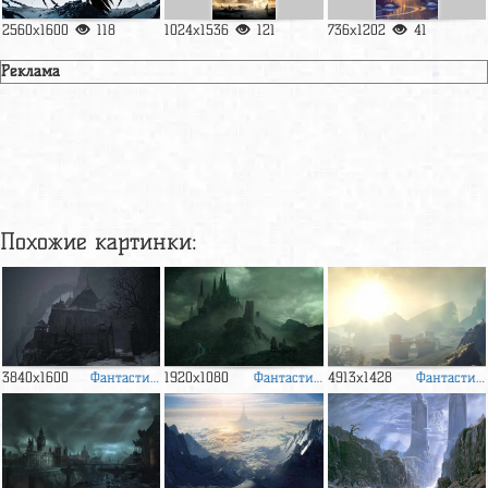
2560x1600
118
1024x1536
121
736x1202
41
Реклама
Похожие картинки:
Фантастика
Фантастика
Фантастика
3840x1600
1920x1080
4913x1428