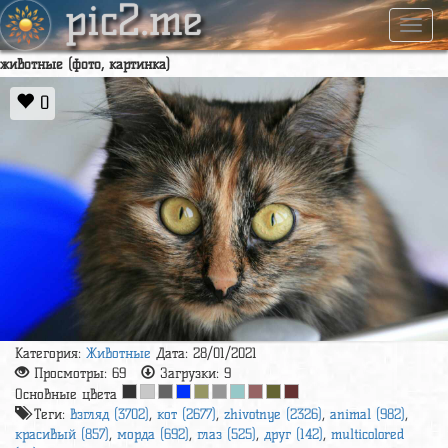
pic2.me
Навиг
животные (фото, картинка)
0
Категория:
Животные
Дата: 28/01/2021
Просмотры:
69
Загрузки:
9
Основные цвета
Теги:
взгляд (3702)
,
кот (2677)
,
zhivotnye (2326)
,
animal (982)
,
красивый (857)
,
морда (692)
,
глаз (525)
,
друг (142)
,
multicolored