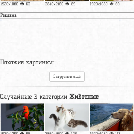
1920x1080
63
3840x2160
89
1920x1080
69
Реклама
Похожие картинки:
Загрузить ещё
Случайные в категории
Животные
1920x1200
98
2560x1600
126
1920x1080
113