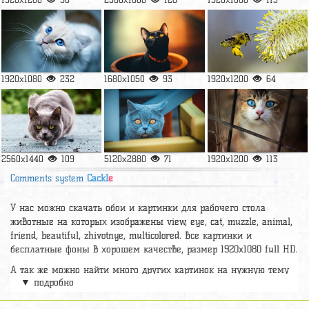
1920x1080
232
1680x1050
93
1920x1200
64
2560x1440
109
5120x2880
71
1920x1200
113
Comments system
Cackl
e
У нас можно скачать обои и картинки для рабочего стола
животные на которых изображены view, eye, cat, muzzle, animal,
friend, beautiful, zhivotnye, multicolored. Все картинки и
бесплатные фоны в хорошем качестве, размер 1920х1080 full HD.
А так же можно найти много других картинок на нужную тему
▼ подробно
раздел
обои Животные
, на сайте pic2.me представлено очень
большое количество красивых широкоформатных картинок, фото