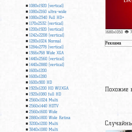
1080x1920 (vertical)
1080x2160 ultra-wide
1080x2340 Full HD+
1170x2532 (vertical)
1200x1920 (vertical)
1680x1050
1242x2208 (vertical)
1280x1024 Normal
Реклама
1284x2778 (vertical)
1366х768 Wide XGA
1440x2560 (vertical)
1440x2880 (vertical)
1600x1200
1600x1280
1600x900 HD
Похожие 
1920x1200 HD WUXGA
1920х1080 full HD
2560x1024 Multi
2560x1440 HDTV
2560x1600 Wide
2880x1800 Wide Retina
Случайны
3200x1200 Multi
3840x1080 Multi