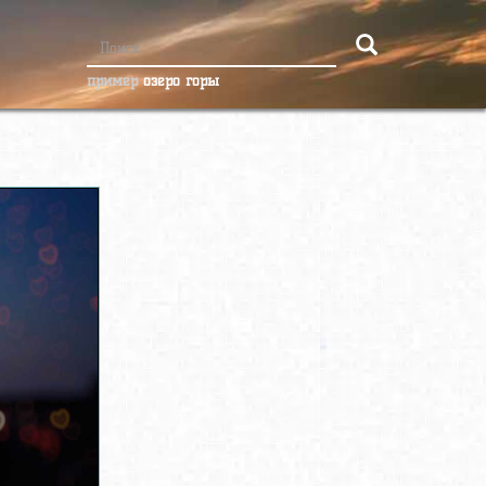
пример
озеро горы