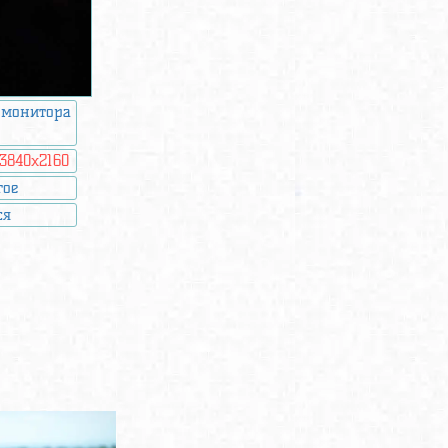
 монитора
3840x2160
гое
ся