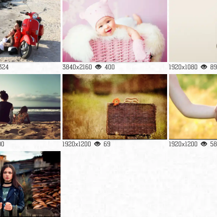
324
3840x2160
400
1920x1080
89
90
1920x1200
69
1920x1200
58