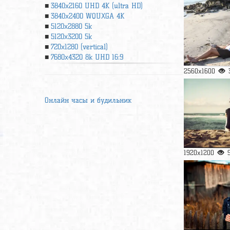
3840x2160 UHD 4К (ultra HD)
3840x2400 WQUXGA 4K
5120x2880 5k
5120x3200 5k
720x1280 (vertical)
7680x4320 8k UHD 16:9
2560x1600
Онлайн часы и будильник
1920x1200