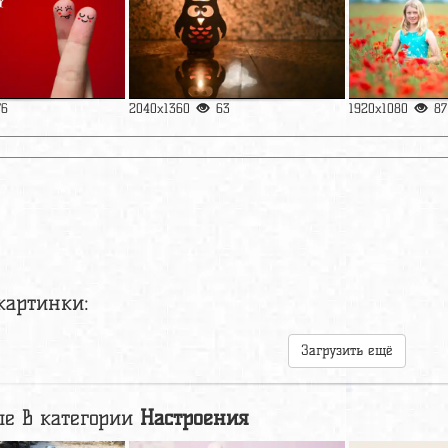
76
2040x1360
63
1920x1080
87
картинки:
Загрузить ещё
е в категории
Настроения