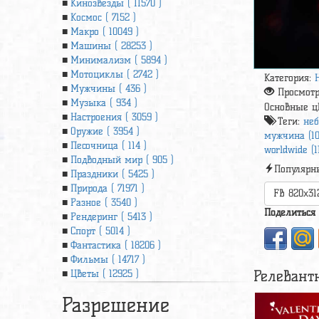
Кинозвезды ( 11570 )
Космос ( 7152 )
Макро ( 10049 )
Машины ( 28253 )
Минимализм ( 5894 )
Мотоциклы ( 2742 )
Категория:
Мужчины ( 436 )
Просмот
Музыка ( 934 )
Основные ц
Настроения ( 3059 )
Теги:
неб
Оружие ( 3954 )
мужчина (10
Песочница ( 114 )
worldwide (1
Подводный мир ( 905 )
Популярн
Праздники ( 5425 )
Природа ( 71971 )
FB 820x31
Разное ( 3540 )
Поделиться
Рендеринг ( 5413 )
Спорт ( 5014 )
Фантастика ( 18206 )
Фильмы ( 14717 )
Релевант
Цветы ( 12925 )
Разрешение