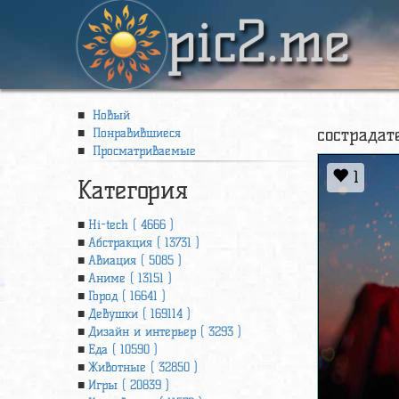
pic2.me
Новый
сострадат
Понравившиеся
Просматриваемые
1
Категория
Hi-tech ( 4666 )
Абстракция ( 13731 )
Авиация ( 5085 )
Аниме ( 13151 )
Город ( 16641 )
Девушки ( 169114 )
Дизайн и интерьер ( 3293 )
Еда ( 10590 )
Животные ( 32850 )
Игры ( 20839 )