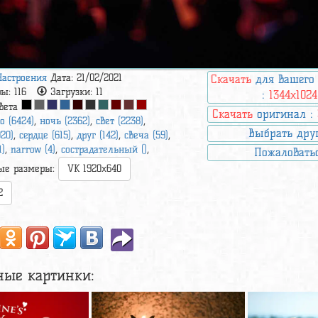
Настроения
Дата: 21/02/2021
Скачать
для вашего
ры:
116
Загрузки:
11
:
1344x1024
вета
Скачать
оригинал :
о (6424)
,
ночь (2362)
,
свет (2238)
,
Выбрать дру
20)
,
сердце (615)
,
друг (142)
,
свеча (59)
,
1)
,
narrow (4)
,
сострадательный ()
,
Пожаловать
ые размеры:
VK 1920x640
2
ные картинки: