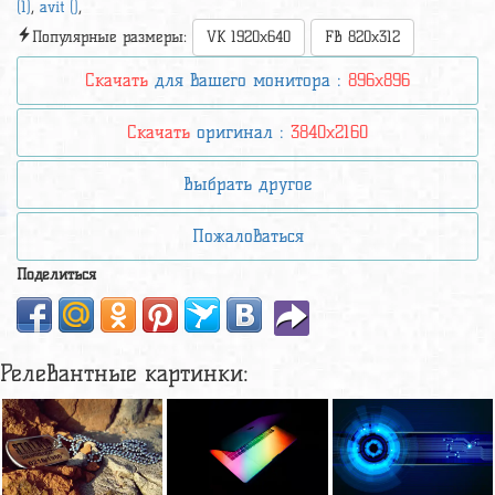
(1)
,
avit ()
,
Популярные размеры:
VK 1920x640
FB 820x312
Скачать
для вашего монитора :
896x896
Скачать
оригинал :
3840x2160
Выбрать другое
Пожаловаться
Поделиться
Релевантные картинки: