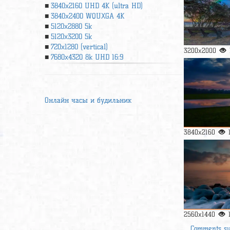
3840x2160 UHD 4К (ultra HD)
3840x2400 WQUXGA 4K
5120x2880 5k
5120x3200 5k
720x1280 (vertical)
3200x2000
7680x4320 8k UHD 16:9
Онлайн часы и будильник
3840x2160
2560x1440
Comments s