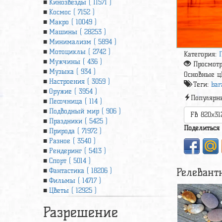
Кинозвезды ( 11571 )
Космос ( 7152 )
Макро ( 10049 )
Машины ( 28253 )
Минимализм ( 5894 )
Мотоциклы ( 2742 )
Категория:
Мужчины ( 436 )
Просмот
Музыка ( 934 )
Основные ц
Настроения ( 3059 )
Теги:
bar
Оружие ( 3954 )
Популярн
Песочница ( 114 )
Подводный мир ( 906 )
FB 820x31
Праздники ( 5425 )
Поделиться
Природа ( 71972 )
Разное ( 3540 )
Рендеринг ( 5413 )
Спорт ( 5014 )
Релевант
Фантастика ( 18206 )
Фильмы ( 14717 )
Цветы ( 12925 )
Разрешение