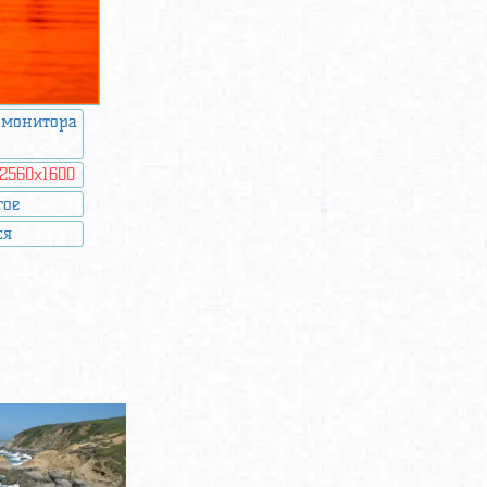
 монитора
2560x1600
гое
ся