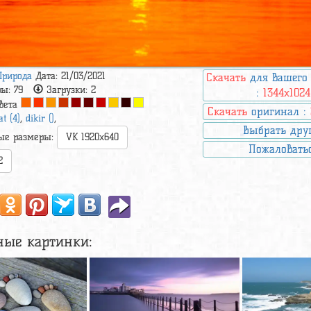
Природа
Дата: 21/03/2021
Скачать
для вашего
ры:
79
Загрузки:
2
:
1344x1024
вета
Скачать
оригинал :
at (4)
,
dikir ()
,
Выбрать дру
ые размеры:
VK 1920x640
Пожаловать
2
ные картинки: