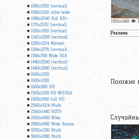
1080x1920 (vertical)
1080x2160 ultra-wide
1080x2340 Full HD+
1920x1080
1170x2532 (vertical)
1200x1920 (vertical)
Реклама
1242x2208 (vertical)
1280x1024 Normal
1284x2778 (vertical)
1366х768 Wide XGA
1440x2560 (vertical)
1440x2880 (vertical)
1600x1200
Похожие 
1600x1280
1600x900 HD
1920x1200 HD WUXGA
1920х1080 full HD
2560x1024 Multi
2560x1440 HDTV
Случайны
2560x1600 Wide
2880x1800 Wide Retina
3200x1200 Multi
3840x1080 Multi