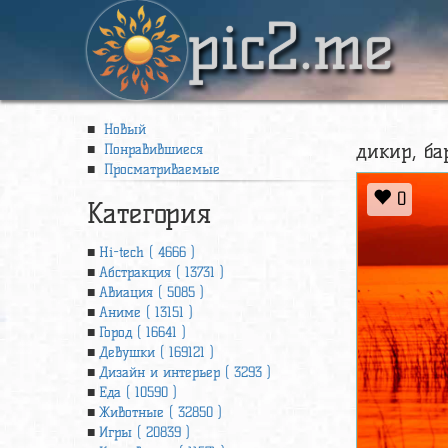
pic2.me
Новый
дикир, ба
Понравившиеся
Просматриваемые
0
Категория
Hi-tech ( 4666 )
Абстракция ( 13731 )
Авиация ( 5085 )
Аниме ( 13151 )
Город ( 16641 )
Девушки ( 169121 )
Дизайн и интерьер ( 3293 )
Еда ( 10590 )
Животные ( 32850 )
Игры ( 20839 )