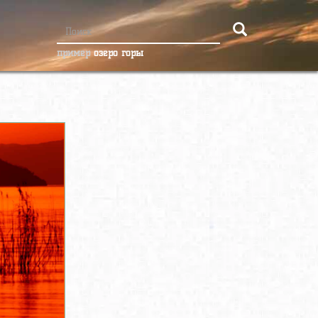
пример
озеро горы