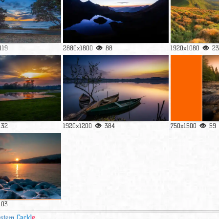
119
2880x1800
88
1920x1080
23
132
1920x1200
384
750x1500
59
103
ystem
Cackl
e