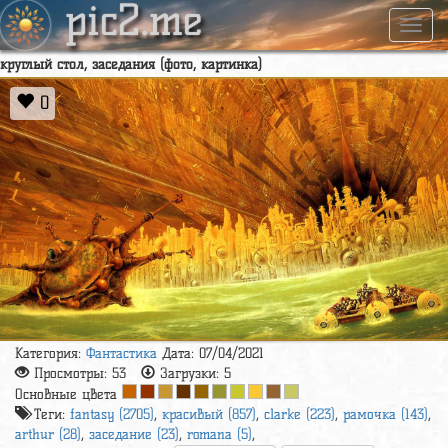
pic2.me
Навиг
круглый стол, заседания (фото, картинка)
0
Категория:
Фантастика
Дата: 07/04/2021
Просмотры:
53
Загрузки:
5
Основные цвета
Теги:
fantasy (2705)
,
красивый (857)
,
clarke (223)
,
рамочка (143)
,
arthur (28)
,
заседание (23)
,
romana (5)
,