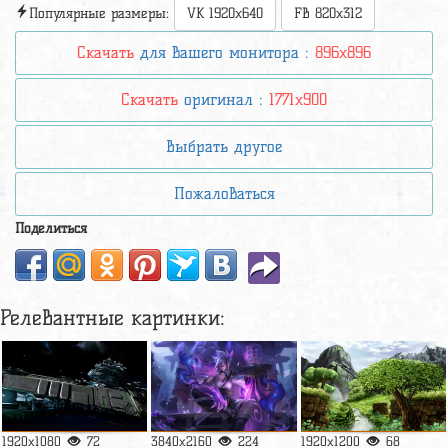
Популярные размеры:
VK 1920x640
FB 820x312
Скачать
для вашего монитора :
896x896
Скачать
оригинал :
1771x900
Выбрать другое
Пожаловаться
Поделиться
Релевантные картинки:
1920x1080
72
3840x2160
224
1920x1200
68