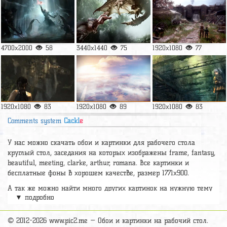
4700x2000
58
3440x1440
75
1920x1080
77
1920x1080
83
1920x1080
89
1920x1080
83
Comments system
Cackl
e
У нас можно скачать обои и картинки для рабочего стола
круглый стол, заседания на которых изображены frame, fantasy,
beautiful, meeting, clarke, arthur, romana. Все картинки и
бесплатные фоны в хорошем качестве, размер 1771x900.
А так же можно найти много других картинок на нужную тему
▼ подробно
раздел
обои Фантастика
, на сайте pic2.me представлено очень
большое количество красивых широкоформатных картинок, фото
и обоев хорошего hd качества бесплатно и на телефон.
© 2012-2026 www.pic2.me — Обои и картинки на рабочий стол.