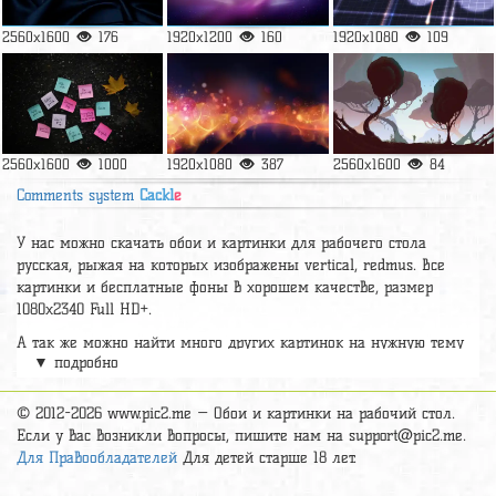
2560x1600
176
1920x1200
160
1920x1080
109
2560x1600
1000
1920x1080
387
2560x1600
84
Comments system
Cackl
e
У нас можно скачать обои и картинки для рабочего стола
русская, рыжая на которых изображены vertical, redmus. Все
картинки и бесплатные фоны в хорошем качестве, размер
1080x2340 Full HD+.
А так же можно найти много других картинок на нужную тему
▼ подробно
раздел
обои Абстракция
, на сайте pic2.me представлено очень
большое количество красивых широкоформатных картинок, фото
и обоев хорошего hd качества бесплатно и на телефон.
© 2012-2026 www.pic2.me — Обои и картинки на рабочий стол.
Если у вас возникли вопросы, пишите нам на
support@pic2.me
.
Для Правообладателей
Для детей старше 18 лет.