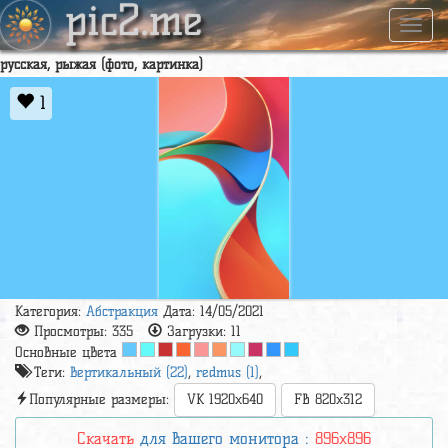
pic2.me
Навиг
русская, рыжая (фото, картинка)
1
Категория:
Абстракция
Дата: 14/05/2021
Просмотры:
335
Загрузки:
11
Основные цвета
Теги:
вертикальный (22)
,
redmus (1)
,
Популярные размеры:
VK 1920x640
FB 820x312
Скачать
для вашего монитора :
896x896