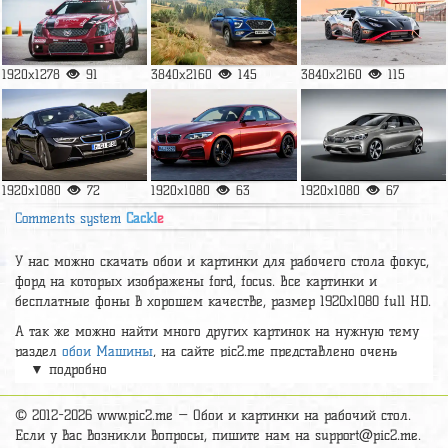
1920x1278
91
3840x2160
145
3840x2160
115
1920x1080
72
1920x1080
63
1920x1080
67
Comments system
Cackl
e
У нас можно скачать обои и картинки для рабочего стола фокус,
форд на которых изображены ford, focus. Все картинки и
бесплатные фоны в хорошем качестве, размер 1920х1080 full HD.
А так же можно найти много других картинок на нужную тему
раздел
обои Машины
, на сайте pic2.me представлено очень
▼ подробно
большое количество красивых широкоформатных картинок, фото
и обоев хорошего hd качества бесплатно и на телефон.
© 2012-2026 www.pic2.me — Обои и картинки на рабочий стол.
Если у вас возникли вопросы, пишите нам на
support@pic2.me
.