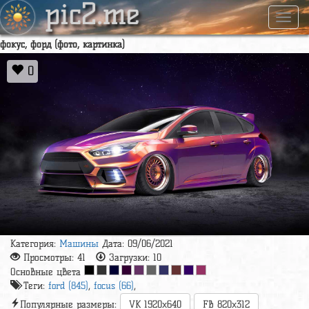
pic2.me
Навиг
фокус, форд (фото, картинка)
0
Категория:
Машины
Дата: 09/06/2021
Просмотры:
41
Загрузки:
10
Основные цвета
Теги:
ford (845)
,
focus (66)
,
Популярные размеры:
VK 1920x640
FB 820x312