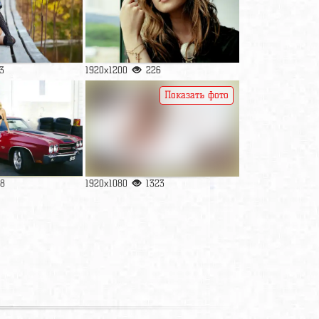
3
1920x1200
226
Показать фото
8
1920x1080
1323