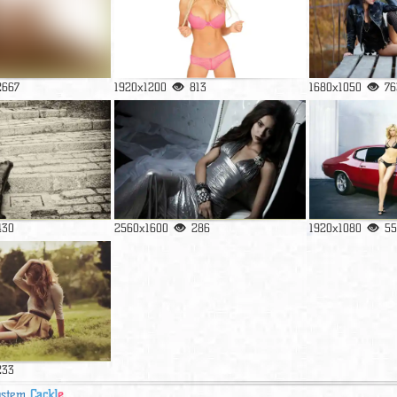
2667
1920x1200
813
1680x1050
76
430
2560x1600
286
1920x1080
55
233
ystem
Cackl
e