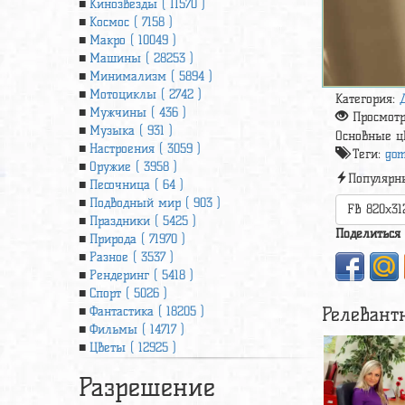
Кинозвезды ( 11570 )
Космос ( 7158 )
Макро ( 10049 )
Машины ( 28253 )
Минимализм ( 5894 )
Мотоциклы ( 2742 )
Категория:
Мужчины ( 436 )
Просмот
Музыка ( 931 )
Основные ц
Настроения ( 3059 )
Теги:
gom
Оружие ( 3958 )
Популярн
Песочница ( 64 )
Подводный мир ( 903 )
FB 820x31
Праздники ( 5425 )
Поделиться
Природа ( 71970 )
Разное ( 3537 )
Рендеринг ( 5418 )
Спорт ( 5026 )
Релевант
Фантастика ( 18205 )
Фильмы ( 14717 )
Цветы ( 12925 )
Разрешение