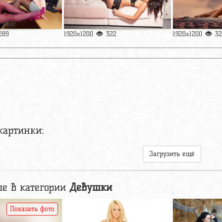
289
1920x1200
322
1920x1200
32
картинки:
Загрузить ещё
е в категории
Девушки
Показать фото