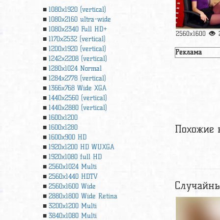
1080x1920 (vertical)
1080x2160 ultra-wide
1080x2340 Full HD+
2560x1600
1170x2532 (vertical)
1200x1920 (vertical)
Реклама
1242x2208 (vertical)
1280x1024 Normal
1284x2778 (vertical)
1366х768 Wide XGA
1440x2560 (vertical)
1440x2880 (vertical)
1600x1200
Похожие 
1600x1280
1600x900 HD
1920x1200 HD WUXGA
1920х1080 full HD
2560x1024 Multi
2560x1440 HDTV
Случайны
2560x1600 Wide
2880x1800 Wide Retina
3200x1200 Multi
3840x1080 Multi