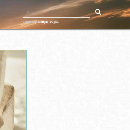
пример
озеро горы