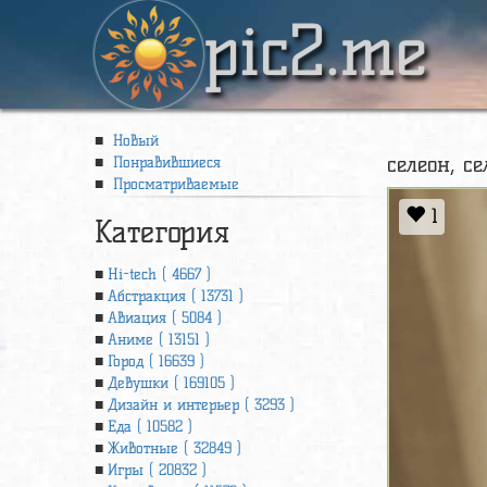
pic2.me
Новый
селеон, се
Понравившиеся
Просматриваемые
1
Категория
Hi-tech ( 4667 )
Абстракция ( 13731 )
Авиация ( 5084 )
Аниме ( 13151 )
Город ( 16639 )
Девушки ( 169105 )
Дизайн и интерьер ( 3293 )
Еда ( 10582 )
Животные ( 32849 )
Игры ( 20832 )