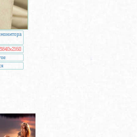
 монитора
3840x2160
гое
ся