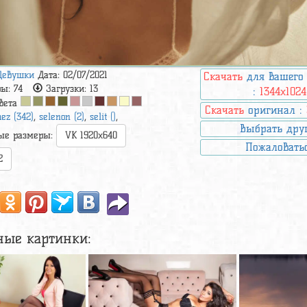
Девушки
Дата: 02/07/2021
Скачать
для вашего
ры:
74
Загрузки:
13
:
1344x1024
вета
Скачать
оригинал :
ez (342)
,
selenon (2)
,
selit ()
,
Выбрать дру
ые размеры:
VK 1920x640
Пожаловать
2
ные картинки: