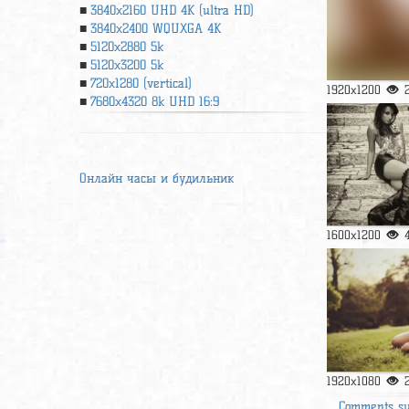
3840x2160 UHD 4К (ultra HD)
3840x2400 WQUXGA 4K
5120x2880 5k
5120x3200 5k
720x1280 (vertical)
1920x1200
7680x4320 8k UHD 16:9
Онлайн часы и будильник
1600x1200
1920x1080
Comments s