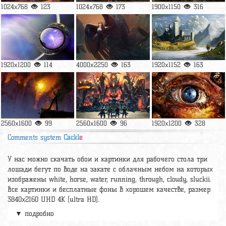
1024x768
123
1024x768
173
1900x1150
316
1920x1200
114
4000x2250
163
1920x1152
163
2560x1600
99
2560x1600
96
1920x1200
328
Comments system
Cackl
e
У нас можно скачать обои и картинки для рабочего стола три
лошади бегут по воде на закате с облачным небом на которых
изображены white, horse, water, running, through, cloudy, sluckii.
Все картинки и бесплатные фоны в хорошем качестве, размер
3840x2160 UHD 4К (ultra HD).
▼ подробно
А так же можно найти много других картинок на нужную тему
раздел
обои Фантастика
, на сайте pic2.me представлено очень