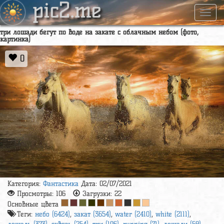
pic2.me
Навиг
три лошади бегут по воде на закате с облачным небом (фото,
картинка)
0
Категория:
Фантастика
Дата: 02/07/2021
Просмотры:
106
Загрузки:
22
Основные цвета
Теги:
небо (6424)
,
закат (3654)
,
water (2410)
,
white (2111)
,