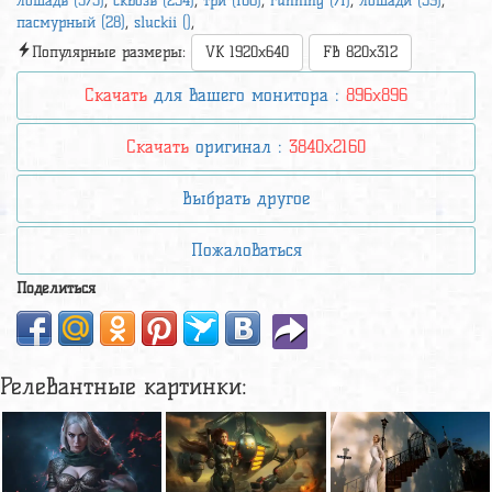
лошадь (373)
,
сквозь (254)
,
три (106)
,
running (71)
,
лошади (59)
,
пасмурный (28)
,
sluckii ()
,
Популярные размеры:
VK 1920x640
FB 820x312
Скачать
для вашего монитора :
896x896
Скачать
оригинал :
3840x2160
Выбрать другое
Пожаловаться
Поделиться
Релевантные картинки: