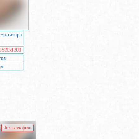
 монитора
:
1920x1200
гое
ся
Показать фото