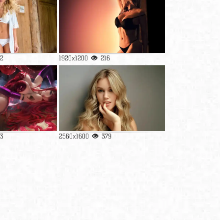
2
1920x1200
216
3
2560x1600
379