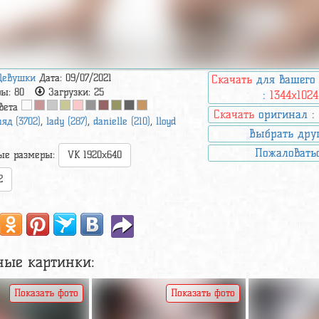
Девушки
Дата: 09/07/2021
Скачать
для вашего
ры:
80
Загрузки:
25
:
1344x1024
вета
Скачать
оригинал 
ляд (3702)
,
lady (287)
,
danielle (210)
,
lloyd
Выбрать дру
Пожаловать
ые размеры:
VK 1920x640
2
ные картинки:
Показать фото
Показать фото