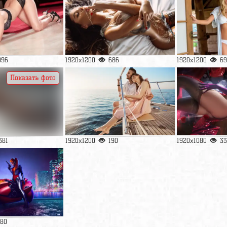
996
1920x1200
686
1920x1200
69
Показать фото
381
1920x1200
190
1920x1080
33
180