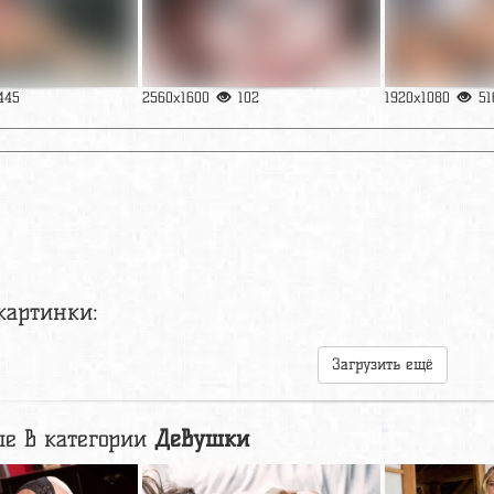
445
2560x1600
102
1920x1080
51
картинки:
Загрузить ещё
е в категории
Девушки