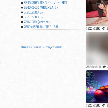
3840x2160 UHD 4К (ultra HD)
3840x2400 WQUXGA 4K
5120x2880 5k
5120x3200 5k
720x1280 (vertical)
7680x4320 8k UHD 16:9
1920x1200
Онлайн часы и будильник
2560x1600
1920x1200