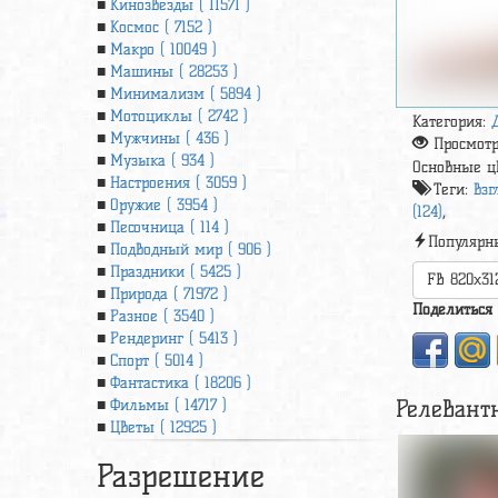
Кинозвезды ( 11571 )
Космос ( 7152 )
Макро ( 10049 )
Машины ( 28253 )
Минимализм ( 5894 )
Мотоциклы ( 2742 )
Категория:
Мужчины ( 436 )
Просмот
Музыка ( 934 )
Основные ц
Настроения ( 3059 )
Теги:
взг
Оружие ( 3954 )
(124)
,
Песочница ( 114 )
Популярн
Подводный мир ( 906 )
Праздники ( 5425 )
FB 820x31
Природа ( 71972 )
Поделиться
Разное ( 3540 )
Рендеринг ( 5413 )
Спорт ( 5014 )
Фантастика ( 18206 )
Релевант
Фильмы ( 14717 )
Цветы ( 12925 )
Разрешение