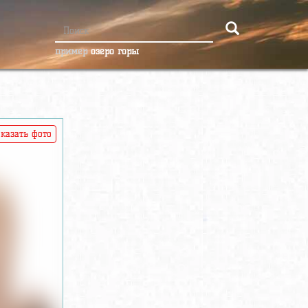
пример
озеро горы
казать фото