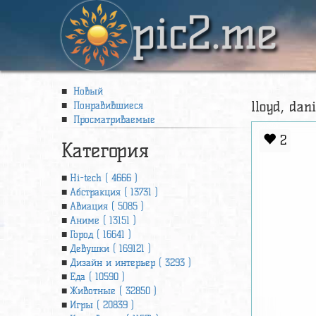
pic2.me
Новый
lloyd, dan
Понравившиеся
Просматриваемые
2
Категория
Hi-tech ( 4666 )
Абстракция ( 13731 )
Авиация ( 5085 )
Аниме ( 13151 )
Город ( 16641 )
Девушки ( 169121 )
Дизайн и интерьер ( 3293 )
Еда ( 10590 )
Животные ( 32850 )
Игры ( 20839 )