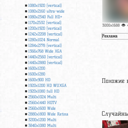
1080x1920 (vertical)
1080x2160 ultra-wide
1080x2340 Full HD+
1170x2532 (vertical)
3000x1688
1200x1920 (vertical)
1242x2208 (vertical)
Реклама
1280x1024 Normal
1284x2778 (vertical)
1366х768 Wide XGA
1440x2560 (vertical)
1440x2880 (vertical)
1600x1200
1600x1280
Похожие 
1600x900 HD
1920x1200 HD WUXGA
1920х1080 full HD
2560x1024 Multi
2560x1440 HDTV
2560x1600 Wide
Случайны
2880x1800 Wide Retina
3200x1200 Multi
3840x1080 Multi