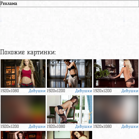
Реклама
Похожие картинки:
Девушки
Девушки
Девушки
1920x1080
1920x1200
1920x1200
Девушки
Девушки
Девушки
1920x1200
1920x1080
1920x1080