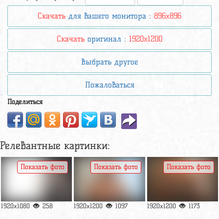
Скачать
для вашего монитора :
896x896
Скачать
оригинал :
1920x1200
Выбрать другое
Пожаловаться
Поделиться
Релевантные картинки:
Показать фото
Показать фото
Показать фото
1920x1080
258
1920x1200
1097
1920x1200
1173