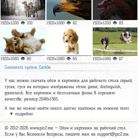
1920x1200
100
1920x1080
82
1920x1200
83
1920x1080
80
1920x1080
65
1920x1080
67
Comments system
Cackl
e
У нас можно скачать обои и картинки для рабочего стола серый,
гусак, гуся на которых изображены straw, goose, distinguish,
gooseneck. Все картинки и бесплатные фоны в хорошем
качестве, размер 2048x1365.
А так же можно найти много других картинок на нужную тему
▼ подробно
раздел
обои Животные
, на сайте pic2.me представлено очень
большое количество красивых широкоформатных картинок, фото
и обоев хорошего hd качества бесплатно и на телефон.
© 2012-2026 www.pic2.me — Обои и картинки на рабочий стол.
Если у вас возникли вопросы, пишите нам на
support@pic2.me
.