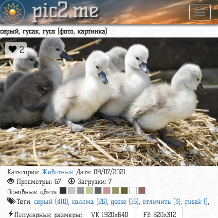
pic2.me
Навиг
серый, гусак, гуся (фото, картинка)
2
Категория:
Животные
Дата: 09/07/2021
Просмотры:
67
Загрузки:
7
Основные цвета
Теги:
серый (410)
,
солома (26)
,
goose (16)
,
отличить (3)
,
gusak ()
,
Популярные размеры:
VK 1920x640
FB 820x312