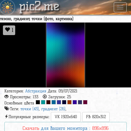
pic2.me
Навиг
темно, градиент, точки (фото, картинка)
1
Категория:
Абстракция
Дата: 09/07/2021
Просмотры:
133
Загрузки:
25
Основные цвета
Теги:
точки (43)
,
градиент (26)
,
Популярные размеры:
VK 1920x640
FB 820x312
Скачать
для вашего монитора :
896x896