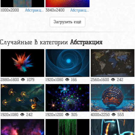
Абстракция
Абстракция
1000x2000
3840x2400
Загрузить ещё
Случайные в категории
Абстракция
2880x1800
1079
1920x1080
166
2560x1600
242
1920x1080
242
1920x1200
305
4000x2250
553