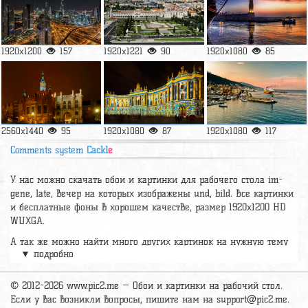
1920x1200
157
1920x1221
90
1920x1080
85
2560x1440
95
1920x1080
87
1920x1080
117
Comments system
Cackl
e
У нас можно скачать обои и картинки для рабочего стола im-
gene, late, вечер на которых изображены und, bild. Все картинки
и бесплатные фоны в хорошем качестве, размер 1920x1200 HD
WUXGA.
А так же можно найти много других картинок на нужную тему
▼ подробно
раздел
обои Город
, на сайте pic2.me представлено очень большое
количество красивых широкоформатных картинок, фото и обоев
хорошего hd качества бесплатно и на телефон.
© 2012-2026 www.pic2.me — Обои и картинки на рабочий стол.
Если у вас возникли вопросы, пишите нам на
support@pic2.me
.