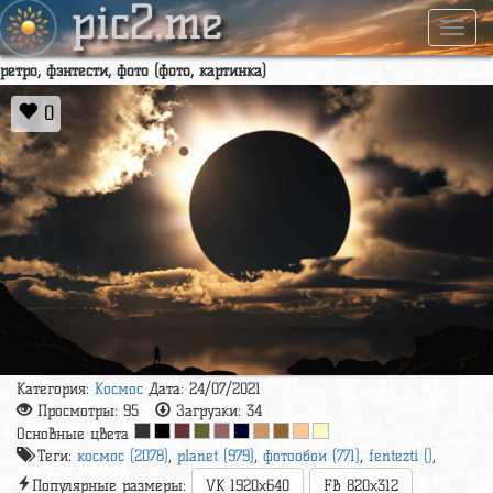
pic2.me
Навиг
ретро, фэнтести, фото (фото, картинка)
0
Категория:
Космос
Дата: 24/07/2021
Просмотры:
95
Загрузки:
34
Основные цвета
Теги:
космос (2078)
,
planet (979)
,
фотообои (771)
,
fentezti ()
,
Популярные размеры:
VK 1920x640
FB 820x312