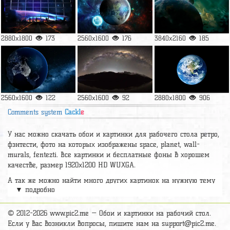
2880x1800
173
2560x1600
176
3840x2160
185
2560x1600
122
2560x1600
92
2880x1800
906
Comments system
Cackl
e
У нас можно скачать обои и картинки для рабочего стола ретро,
фэнтести, фото на которых изображены space, planet, wall-
murals, fentezti. Все картинки и бесплатные фоны в хорошем
качестве, размер 1920x1200 HD WUXGA.
А так же можно найти много других картинок на нужную тему
▼ подробно
раздел
обои Космос
, на сайте pic2.me представлено очень
большое количество красивых широкоформатных картинок, фото
и обоев хорошего hd качества бесплатно и на телефон.
© 2012-2026 www.pic2.me — Обои и картинки на рабочий стол.
Если у вас возникли вопросы, пишите нам на
support@pic2.me
.