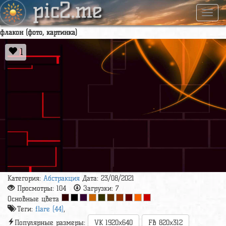
pic2.me
Навиг
флакон (фото, картинка)
1
Категория:
Абстракция
Дата: 23/08/2021
Просмотры:
104
Загрузки:
7
Основные цвета
Теги:
flare (44)
,
Популярные размеры:
VK 1920x640
FB 820x312