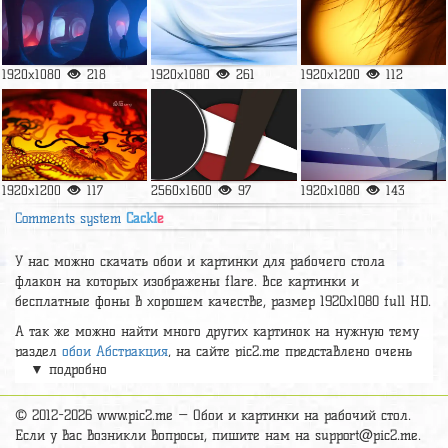
1920x1080
218
1920x1080
261
1920x1200
112
1920x1200
117
2560x1600
97
1920x1080
143
Comments system
Cackl
e
У нас можно скачать обои и картинки для рабочего стола
флакон на которых изображены flare. Все картинки и
бесплатные фоны в хорошем качестве, размер 1920х1080 full HD.
А так же можно найти много других картинок на нужную тему
раздел
обои Абстракция
, на сайте pic2.me представлено очень
▼ подробно
большое количество красивых широкоформатных картинок, фото
и обоев хорошего hd качества бесплатно и на телефон.
© 2012-2026 www.pic2.me — Обои и картинки на рабочий стол.
Если у вас возникли вопросы, пишите нам на
support@pic2.me
.