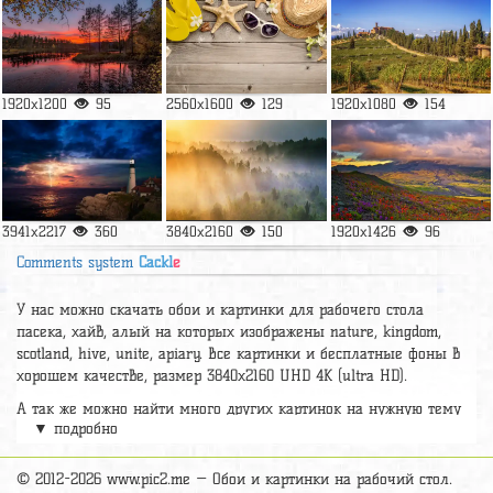
1920x1200
95
2560x1600
129
1920x1080
154
3941x2217
360
3840x2160
150
1920x1426
96
Comments system
Cackl
e
У нас можно скачать обои и картинки для рабочего стола
пасека, хайв, алый на которых изображены nature, kingdom,
scotland, hive, unite, apiary. Все картинки и бесплатные фоны в
хорошем качестве, размер 3840x2160 UHD 4К (ultra HD).
А так же можно найти много других картинок на нужную тему
▼ подробно
раздел
обои Природа
, на сайте pic2.me представлено очень
большое количество красивых широкоформатных картинок, фото
и обоев хорошего hd качества бесплатно и на телефон.
© 2012-2026 www.pic2.me — Обои и картинки на рабочий стол.