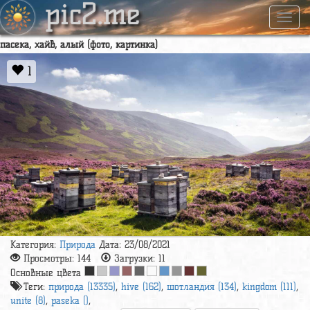
pic2.me
Навиг
пасека, хайв, алый (фото, картинка)
1
Категория:
Природа
Дата: 23/08/2021
Просмотры:
144
Загрузки:
11
Основные цвета
Теги:
природа (13335)
,
hive (162)
,
шотландия (134)
,
kingdom (111)
,
unite (8)
,
paseka ()
,