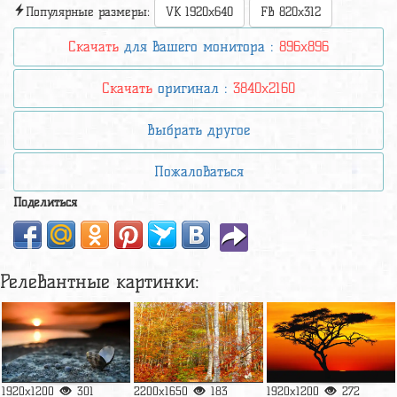
Популярные размеры:
VK 1920x640
FB 820x312
Скачать
для вашего монитора :
896x896
Скачать
оригинал :
3840x2160
Выбрать другое
Пожаловаться
Поделиться
Релевантные картинки:
1920x1200
301
2200x1650
183
1920x1200
272