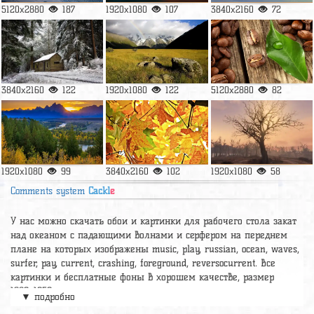
5120x2880
187
1920x1080
107
3840x2160
72
3840x2160
122
1920x1080
122
5120x2880
82
1920x1080
99
3840x2160
102
1920x1080
58
Comments system
Cackl
e
У нас можно скачать обои и картинки для рабочего стола закат
над океаном с падающими волнами и серфером на переднем
плане на которых изображены music, play, russian, ocean, waves,
surfer, pay, current, crashing, foreground, reversocurrent. Все
картинки и бесплатные фоны в хорошем качестве, размер
1680x1050.
▼ подробно
А так же можно найти много других картинок на нужную тему