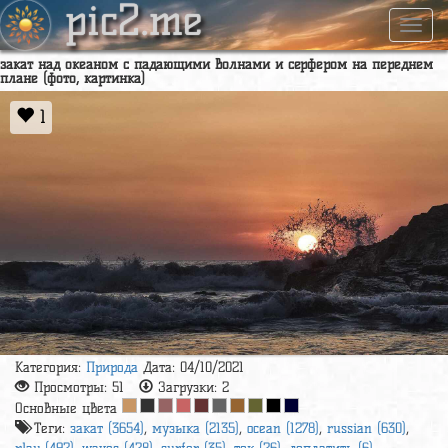
pic2.me
Навиг
закат над океаном с падающими волнами и серфером на переднем
плане (фото, картинка)
1
Категория:
Природа
Дата: 04/10/2021
Просмотры:
51
Загрузки:
2
Основные цвета
Теги:
закат (3654)
,
музыка (2135)
,
ocean (1278)
,
russian (630)
,