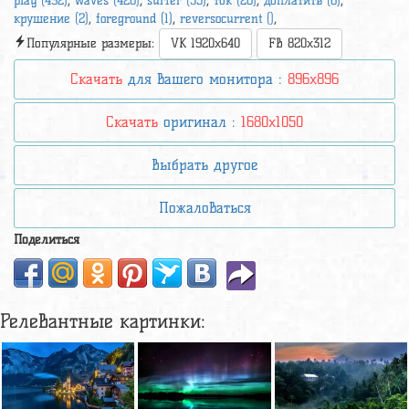
play (492)
,
waves (428)
,
surfer (35)
,
ток (26)
,
доплатить (6)
,
крушение (2)
,
foreground (1)
,
reversocurrent ()
,
Популярные размеры:
VK 1920x640
FB 820x312
Скачать
для вашего монитора :
896x896
Скачать
оригинал :
1680x1050
Выбрать другое
Пожаловаться
Поделиться
Релевантные картинки: