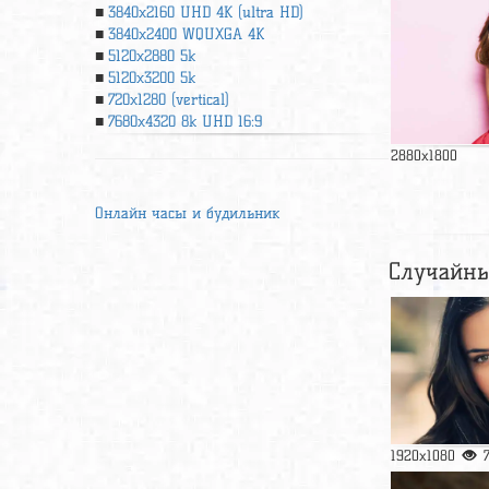
3840x2160 UHD 4К (ultra HD)
3840x2400 WQUXGA 4K
5120x2880 5k
5120x3200 5k
720x1280 (vertical)
7680x4320 8k UHD 16:9
2880x1800
Онлайн часы и будильник
Случайны
1920x1080