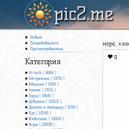
pic2.me
Новый
море, хло
Понравившиеся
Просматриваемые
0
Категория
Hi-tech ( 4666 )
Абстракция ( 13731 )
Авиация ( 5085 )
Аниме ( 13151 )
Город ( 16641 )
Девушки ( 169121 )
Дизайн и интерьер ( 3293 )
Еда ( 10590 )
Животные ( 32850 )
Игры ( 20839 )