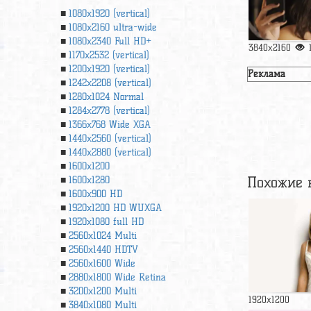
1080x1920 (vertical)
1080x2160 ultra-wide
1080x2340 Full HD+
3840x2160
1170x2532 (vertical)
1200x1920 (vertical)
Реклама
1242x2208 (vertical)
1280x1024 Normal
1284x2778 (vertical)
1366х768 Wide XGA
1440x2560 (vertical)
1440x2880 (vertical)
1600x1200
Похожие 
1600x1280
1600x900 HD
1920x1200 HD WUXGA
1920х1080 full HD
2560x1024 Multi
2560x1440 HDTV
2560x1600 Wide
2880x1800 Wide Retina
3200x1200 Multi
1920x1200
3840x1080 Multi