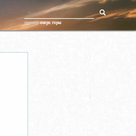
пример
озеро горы