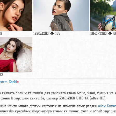
79
1920x1200
168
5040x3360
6
112
ystem
Cackl
e
 скачать обои и картинки для рабочего стола море, хлои, грация на 
фоны в хорошем качестве, размер 3840x2160 UHD 4К (ultra HD).
ожно найти много других картинок на нужную тему раздел
обои Кино
личество красивых широкоформатных картинок, фото и обоев хорошег