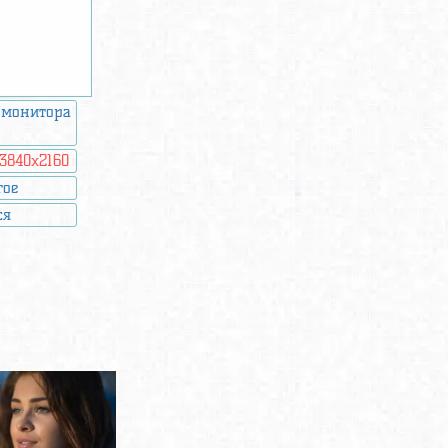
 монитора
3840x2160
гое
ся