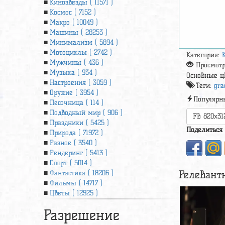
Кинозвезды ( 11571 )
Космос ( 7152 )
Макро ( 10049 )
Машины ( 28253 )
Минимализм ( 5894 )
Мотоциклы ( 2742 )
Категория:
Мужчины ( 436 )
Просмот
Музыка ( 934 )
Основные ц
Настроения ( 3059 )
Теги:
gra
Оружие ( 3954 )
Популярн
Песочница ( 114 )
Подводный мир ( 906 )
FB 820x31
Праздники ( 5425 )
Поделиться
Природа ( 71972 )
Разное ( 3540 )
Рендеринг ( 5413 )
Спорт ( 5014 )
Релевант
Фантастика ( 18206 )
Фильмы ( 14717 )
Цветы ( 12925 )
Разрешение