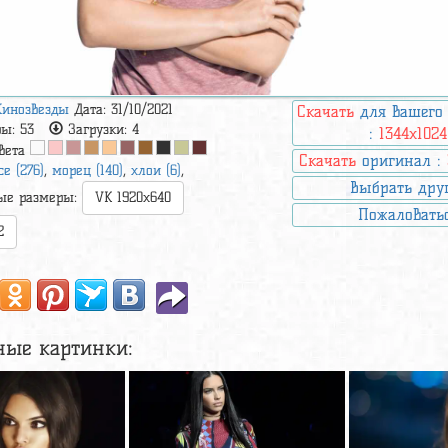
Кинозвезды
Дата: 31/10/2021
Скачать
для вашего
ры:
53
Загрузки:
4
:
1344x1024
вета
Скачать
оригинал :
ce (276)
,
морец (140)
,
хлои (6)
,
Выбрать дру
ые размеры:
VK 1920x640
Пожаловать
2
ные картинки: