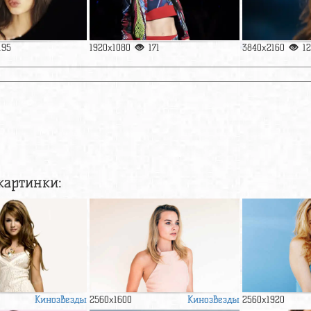
195
1920x1080
171
3840x2160
1
картинки:
Кинозвезды
Кинозвезды
2560x1600
2560x1920