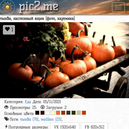
pic2.me
Навиг
тыква, настенный ящик (фото, картинка)
1
Категория:
Еда
Дата: 05/11/2021
Просмотры:
25
Загрузки:
2
Основные цвета
Теги:
тыква (78)
,
wallbox (23)
,
Популярные размеры:
VK 1920x640
FB 820x312