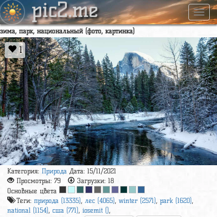
pic2.me
Навиг
зима, парк, национальный (фото, картинка)
1
Категория:
Природа
Дата: 15/11/2021
Просмотры:
79
Загрузки:
18
Основные цвета
Теги:
природа (13335)
,
лес (4065)
,
winter (2571)
,
park (1620)
,
national (1154)
,
сша (771)
,
iosemit ()
,