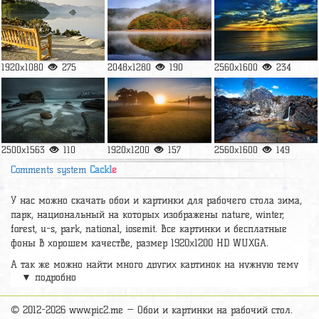
1920x1080
275
2048x1280
190
2560x1600
234
2500x1563
110
1920x1200
157
2560x1600
149
Comments system
Cackl
e
У нас можно скачать обои и картинки для рабочего стола зима,
парк, национальный на которых изображены nature, winter,
forest, u-s, park, national, iosemit. Все картинки и бесплатные
фоны в хорошем качестве, размер 1920x1200 HD WUXGA.
А так же можно найти много других картинок на нужную тему
▼ подробно
раздел
обои Природа
, на сайте pic2.me представлено очень
большое количество красивых широкоформатных картинок, фото
и обоев хорошего hd качества бесплатно и на телефон.
© 2012-2026 www.pic2.me — Обои и картинки на рабочий стол.