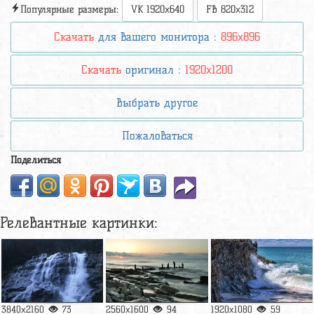
Популярные размеры:
VK 1920x640
FB 820x312
Скачать
для вашего монитора :
896x896
Скачать
оригинал :
1920x1200
Выбрать другое
Пожаловаться
Поделиться
Релевантные картинки:
3840x2160
73
2560x1600
94
1920x1080
59