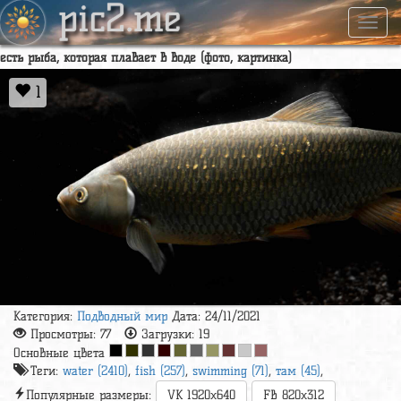
pic2.me
Навиг
есть рыба, которая плавает в воде (фото, картинка)
1
Категория:
Подводный мир
Дата: 24/11/2021
Просмотры:
77
Загрузки:
19
Основные цвета
Теги:
water (2410)
,
fish (257)
,
swimming (71)
,
там (45)
,
Популярные размеры:
VK 1920x640
FB 820x312