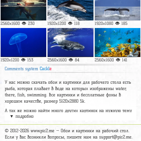
2560x1600
230
1920x1200
118
1920x1080
185
1920x1200
153
2560x1600
84
2560x1600
141
Comments system
Cackl
e
У нас можно скачать обои и картинки для рабочего стола есть
рыба, которая плавает в воде на которых изображены water,
there, fish, swimming. Все картинки и бесплатные фоны в
хорошем качестве, размер 5120x2880 5k.
А так же можно найти много других картинок на нужную тему
▼ подробно
раздел
обои Подводный мир
, на сайте pic2.me представлено
очень большое количество красивых широкоформатных
картинок, фото и обоев хорошего hd качества бесплатно и на
© 2012-2026 www.pic2.me — Обои и картинки на рабочий стол.
телефон.
Если у вас возникли вопросы, пишите нам на
support@pic2.me
.