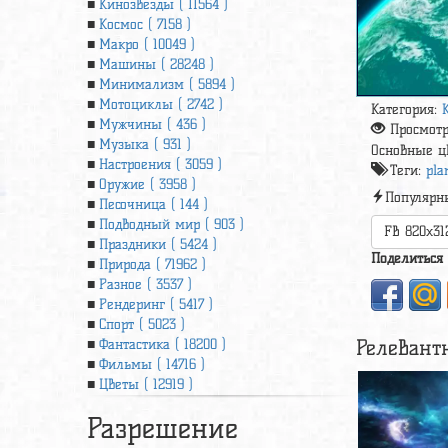
Кинозвезды ( 11564 )
Космос ( 7158 )
Макро ( 10049 )
Машины ( 28248 )
Минимализм ( 5894 )
Мотоциклы ( 2742 )
Категория:
Мужчины ( 436 )
Просмот
Музыка ( 931 )
Основные ц
Настроения ( 3059 )
Теги:
pla
Оружие ( 3958 )
Популярн
Песочница ( 144 )
Подводный мир ( 903 )
FB 820x31
Праздники ( 5424 )
Поделиться
Природа ( 71962 )
Разное ( 3537 )
Рендеринг ( 5417 )
Спорт ( 5023 )
Релевант
Фантастика ( 18200 )
Фильмы ( 14716 )
Цветы ( 12919 )
Разрешение