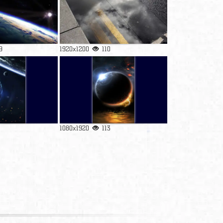
9
1920x1200
110
1080x1920
113