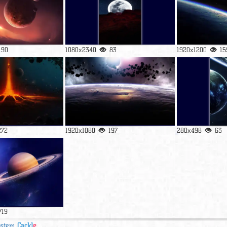
190
1080x2340
83
1920x1200
15
272
1920x1080
197
280x498
63
719
ystem
Cackl
e