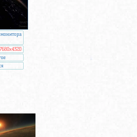
 монитора
7680x4320
гое
ся