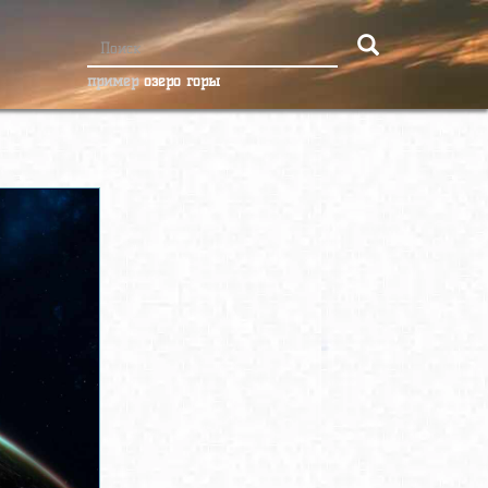
пример
озеро горы