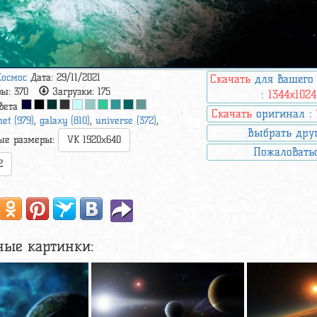
Космос
Дата: 29/11/2021
Скачать
для вашего
ры:
370
Загрузки:
175
:
1344x1024
вета
Скачать
оригинал :
net (979)
,
galaxy (810)
,
universe (372)
,
Выбрать дру
ые размеры:
VK 1920x640
Пожаловать
2
ные картинки: