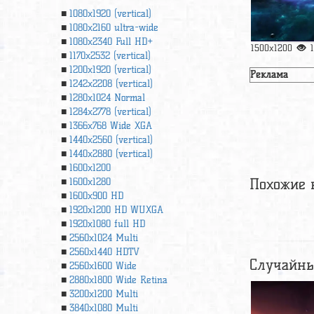
1080x1920 (vertical)
1080x2160 ultra-wide
1080x2340 Full HD+
1500x1200
1170x2532 (vertical)
1200x1920 (vertical)
Реклама
1242x2208 (vertical)
1280x1024 Normal
1284x2778 (vertical)
1366х768 Wide XGA
1440x2560 (vertical)
1440x2880 (vertical)
1600x1200
Похожие 
1600x1280
1600x900 HD
1920x1200 HD WUXGA
1920х1080 full HD
2560x1024 Multi
2560x1440 HDTV
Случайны
2560x1600 Wide
2880x1800 Wide Retina
3200x1200 Multi
3840x1080 Multi