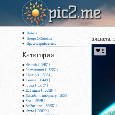
pic2.me
Новый
планета, 
Понравившиеся
Просматриваемые
5
Категория
Hi-tech ( 4667 )
Абстракция ( 13727 )
Авиация ( 5084 )
Аниме ( 13149 )
Город ( 16637 )
Девушки ( 168987 )
Дизайн и интерьер ( 3293 )
Еда ( 10579 )
Животные ( 32837 )
Игры ( 20829 )