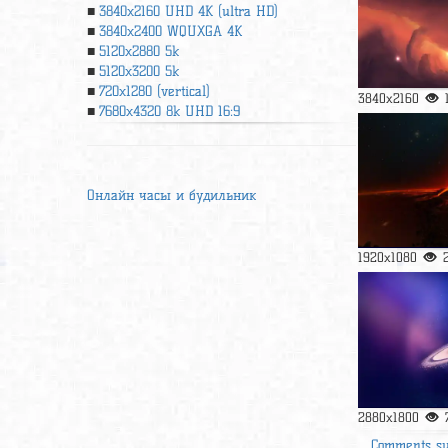
3840x2160 UHD 4К (ultra HD)
3840x2400 WQUXGA 4K
5120x2880 5k
5120x3200 5k
720x1280 (vertical)
3840x2160
7680x4320 8k UHD 16:9
Онлайн часы и будильник
1920x1080
2880x1800
Comments s