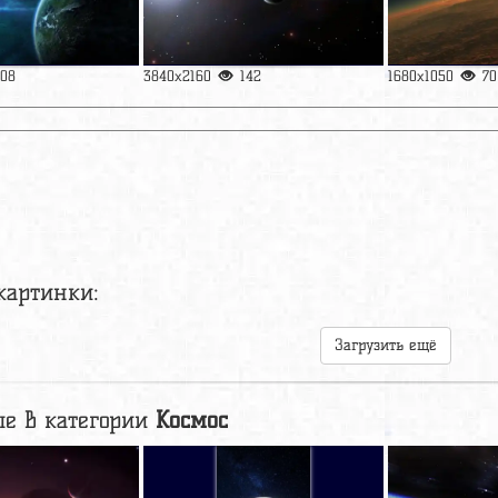
108
3840x2160
142
1680x1050
70
картинки:
Загрузить ещё
е в категории
Космос