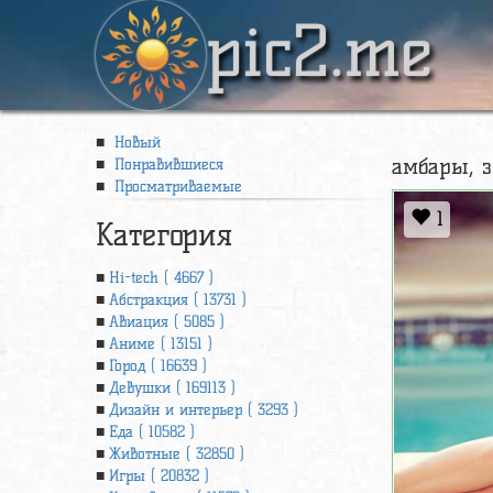
pic2.me
Новый
амбары, з
Понравившиеся
Просматриваемые
1
Категория
Hi-tech ( 4667 )
Абстракция ( 13731 )
Авиация ( 5085 )
Аниме ( 13151 )
Город ( 16639 )
Девушки ( 169113 )
Дизайн и интерьер ( 3293 )
Еда ( 10582 )
Животные ( 32850 )
Игры ( 20832 )