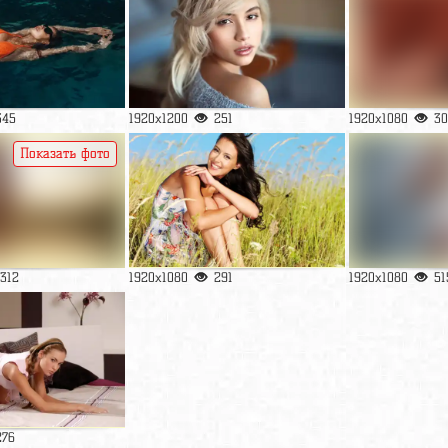
345
1920x1200
251
1920x1080
30
Показать фото
1312
1920x1080
291
1920x1080
51
276