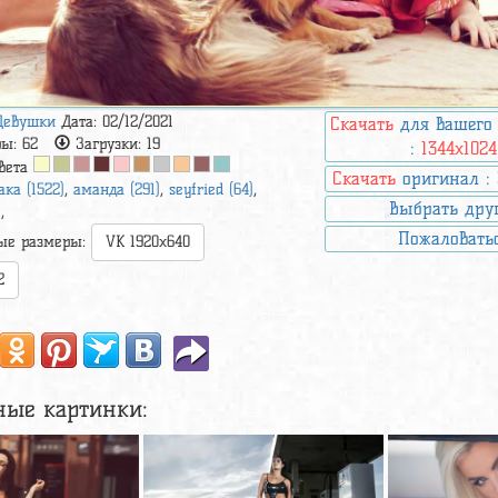
Девушки
Дата: 02/12/2021
Скачать
для вашего
ры:
62
Загрузки:
19
:
1344x1024
вета
Скачать
оригинал :
ака (1522)
,
аманда (291)
,
seyfried (64)
,
Выбрать дру
)
,
Пожаловать
ые размеры:
VK 1920x640
2
ные картинки: