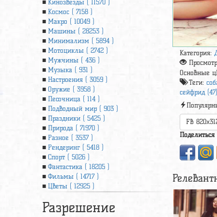
Кинозвезды ( 11570 )
Космос ( 7158 )
Макро ( 10049 )
Машины ( 28253 )
Минимализм ( 5894 )
Мотоциклы ( 2742 )
Категория:
Мужчины ( 436 )
Просмот
Музыка ( 931 )
Основные ц
Настроения ( 3059 )
Теги:
соб
Оружие ( 3958 )
сейфрид (47
Песочница ( 114 )
Популярн
Подводный мир ( 903 )
Праздники ( 5425 )
FB 820x31
Природа ( 71970 )
Поделиться
Разное ( 3537 )
Рендеринг ( 5418 )
Спорт ( 5026 )
Фантастика ( 18205 )
Релевант
Фильмы ( 14717 )
Цветы ( 12925 )
Разрешение