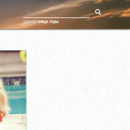
пример
озеро горы