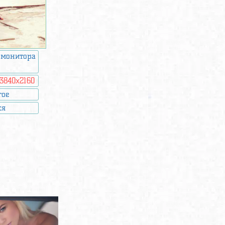
 монитора
3840x2160
гое
ся