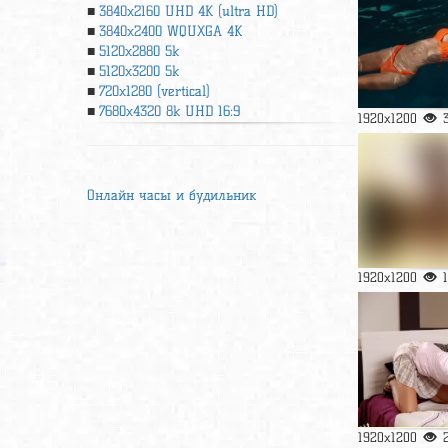
3840x2160 UHD 4К (ultra HD)
3840x2400 WQUXGA 4K
5120x2880 5k
5120x3200 5k
720x1280 (vertical)
7680x4320 8k UHD 16:9
1920x1200
Онлайн часы и будильник
1920x1200
1920x1200