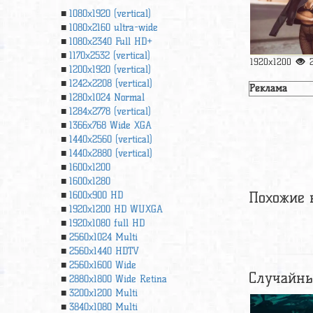
1080x1920 (vertical)
1080x2160 ultra-wide
1080x2340 Full HD+
1170x2532 (vertical)
1920x1200
1200x1920 (vertical)
1242x2208 (vertical)
Реклама
1280x1024 Normal
1284x2778 (vertical)
1366х768 Wide XGA
1440x2560 (vertical)
1440x2880 (vertical)
1600x1200
1600x1280
Похожие 
1600x900 HD
1920x1200 HD WUXGA
1920х1080 full HD
2560x1024 Multi
2560x1440 HDTV
2560x1600 Wide
Случайны
2880x1800 Wide Retina
3200x1200 Multi
3840x1080 Multi