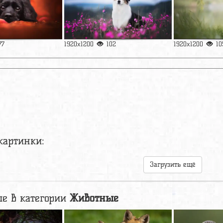
77
1920x1200
102
1920x1200
10
картинки:
Загрузить ещё
е в категории
Животные