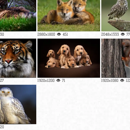
130
2880x1800
451
2048x1333
77
127
1920x1200
71
1920x1080
12
120