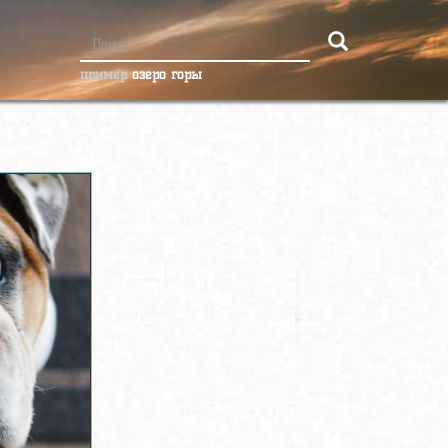
пример
озеро горы