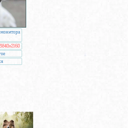
 монитора
3840x2160
гое
ся