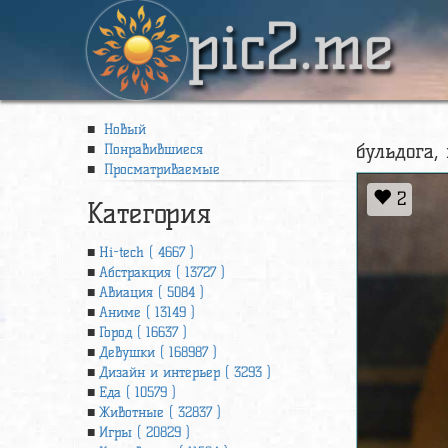
pic2.me
Новый
бульдога,
Понравившиеся
Просматриваемые
2
Категория
Hi-tech ( 4667 )
Абстракция ( 13727 )
Авиация ( 5084 )
Аниме ( 13149 )
Город ( 16637 )
Девушки ( 168987 )
Дизайн и интерьер ( 3293 )
Еда ( 10579 )
Животные ( 32837 )
Игры ( 20829 )