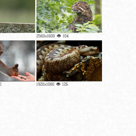
2560x1600
104
2
1920x1080
126