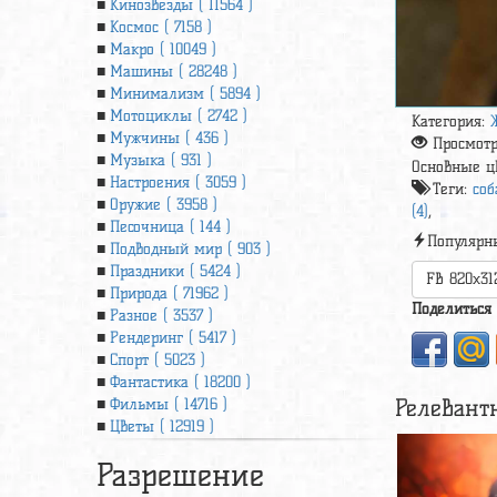
Кинозвезды ( 11564 )
Космос ( 7158 )
Макро ( 10049 )
Машины ( 28248 )
Минимализм ( 5894 )
Мотоциклы ( 2742 )
Категория:
Мужчины ( 436 )
Просмот
Музыка ( 931 )
Основные ц
Настроения ( 3059 )
Теги:
соб
Оружие ( 3958 )
(4)
,
Песочница ( 144 )
Популярн
Подводный мир ( 903 )
Праздники ( 5424 )
FB 820x31
Природа ( 71962 )
Поделиться
Разное ( 3537 )
Рендеринг ( 5417 )
Спорт ( 5023 )
Фантастика ( 18200 )
Релевант
Фильмы ( 14716 )
Цветы ( 12919 )
Разрешение