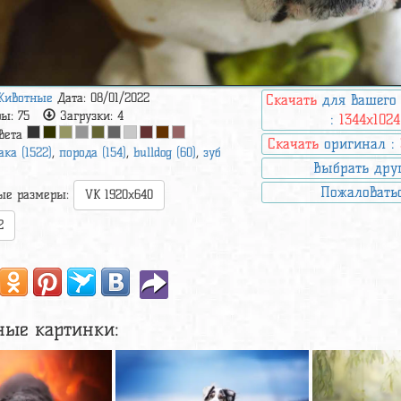
Животные
Дата: 08/01/2022
Скачать
для вашего
ры:
75
Загрузки:
4
:
1344x1024
вета
Скачать
оригинал :
ака (1522)
,
порода (154)
,
bulldog (60)
,
зуб
Выбрать дру
Пожаловать
ые размеры:
VK 1920x640
2
ные картинки: