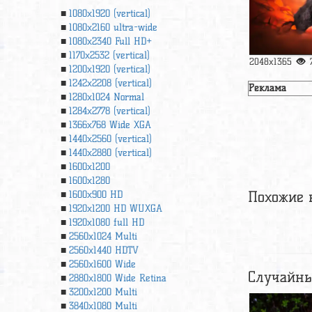
1080x1920 (vertical)
1080x2160 ultra-wide
1080x2340 Full HD+
1170x2532 (vertical)
2048x1365
1200x1920 (vertical)
1242x2208 (vertical)
Реклама
1280x1024 Normal
1284x2778 (vertical)
1366х768 Wide XGA
1440x2560 (vertical)
1440x2880 (vertical)
1600x1200
1600x1280
Похожие 
1600x900 HD
1920x1200 HD WUXGA
1920х1080 full HD
2560x1024 Multi
2560x1440 HDTV
2560x1600 Wide
Случайны
2880x1800 Wide Retina
3200x1200 Multi
3840x1080 Multi