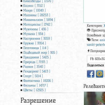
Кинозвезды ( 11570 )
Космос ( 7152 )
Макро ( 10049 )
Машины ( 28253 )
Минимализм ( 5894 )
Мотоциклы ( 2742 )
Категория:
Мужчины ( 436 )
Просмот
Музыка ( 934 )
Основные ц
Настроения ( 3059 )
Теги:
ani
Оружие ( 3954 )
sankt-peterb
Песочница ( 114 )
Популярн
Подводный мир ( 905 )
Праздники ( 5425 )
FB 820x31
Природа ( 71971 )
Поделиться
Разное ( 3540 )
Рендеринг ( 5413 )
Спорт ( 5014 )
Фантастика ( 18206 )
Релевант
Фильмы ( 14717 )
Цветы ( 12925 )
Разрешение