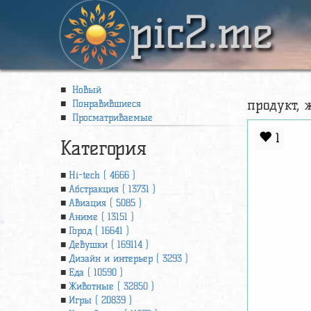
pic2.me
Новый
продукт, 
Понравившиеся
Просматриваемые
1
Категория
Hi-tech ( 4666 )
Абстракция ( 13731 )
Авиация ( 5085 )
Аниме ( 13151 )
Город ( 16641 )
Девушки ( 169114 )
Дизайн и интерьер ( 3293 )
Еда ( 10590 )
Животные ( 32850 )
Игры ( 20839 )