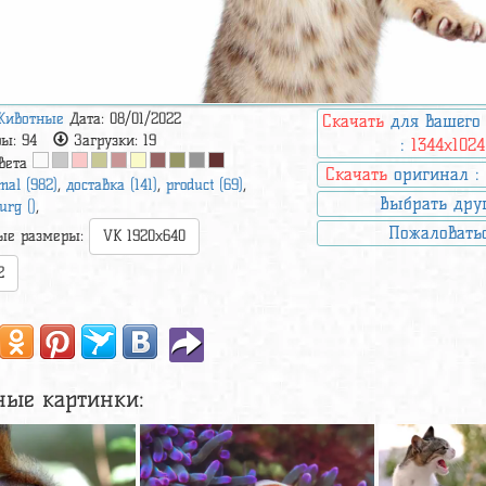
Животные
Дата: 08/01/2022
Скачать
для вашего
ры:
94
Загрузки:
19
:
1344x1024
вета
Скачать
оригинал 
mal (982)
,
доставка (141)
,
product (69)
,
Выбрать дру
urg ()
,
Пожаловать
ые размеры:
VK 1920x640
2
ные картинки: