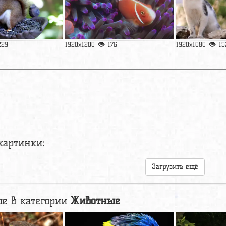
229
1920x1200
176
1920x1080
15
картинки:
Загрузить ещё
е в категории
Животные