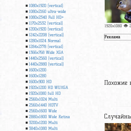
1080x1920 (vertical)
1080x2160 ultra-wide
1080x2340 Full HD+
1170x2532 (vertical)
1920x1080
1200x1920 (vertical)
1242x2208 (vertical)
Реклама
1280x1024 Normal
1284x2778 (vertical)
1366х768 Wide XGA
1440x2560 (vertical)
1440x2880 (vertical)
1600x1200
1600x1280
Похожие 
1600x900 HD
1920x1200 HD WUXGA
1920х1080 full HD
2560x1024 Multi
2560x1440 HDTV
2560x1600 Wide
Случайны
2880x1800 Wide Retina
3200x1200 Multi
3840x1080 Multi