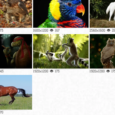
173
1600x1200
167
2560x1600
2
143
1920x1200
173
1920x1200
17
170