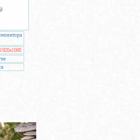
 монитора
:
1920x1080
гое
ся