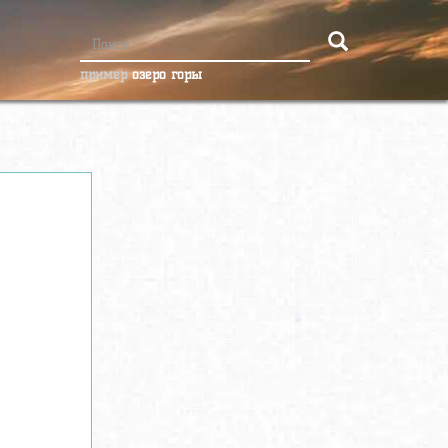
пример
озеро горы