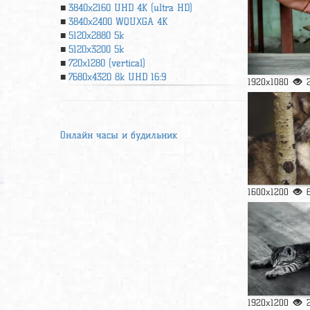
3840x2160 UHD 4К (ultra HD)
3840x2400 WQUXGA 4K
5120x2880 5k
5120x3200 5k
720x1280 (vertical)
7680x4320 8k UHD 16:9
1920x1080
Онлайн часы и будильник
1600x1200
1920x1200