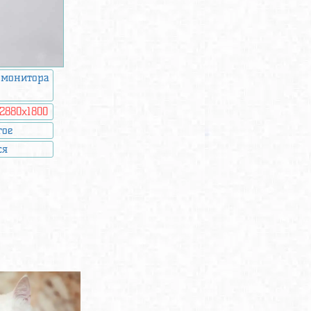
 монитора
2880x1800
гое
ся