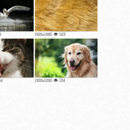
1
1920x1080
523
34
1920x1200
124