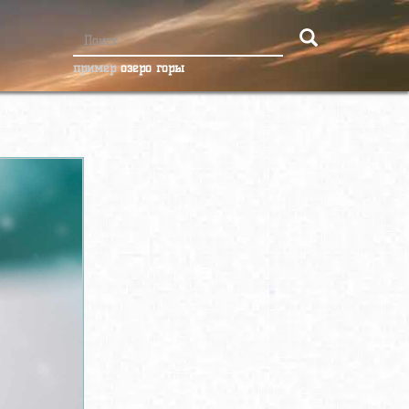
пример
озеро горы