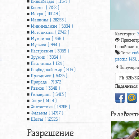
Кинозвезды ( 11571 )
Космос ( 7152 )
Макро ( 10049 )
Машины ( 28253 )
Минимализм ( 5894 )
Мотоциклы ( 2742 )
Категория:
Мужчины ( 436 )
Просмот
Музыка ( 934 )
Основные ц
Настроения ( 3059 )
Теги:
соб
Оружие ( 3954 )
рассел (43)
,
Песочница ( 124 )
Популярн
Подводный мир ( 906 )
Праздники ( 5425 )
FB 820x31
Природа ( 71972 )
Поделиться
Разное ( 3540 )
Рендеринг ( 5413 )
Спорт ( 5014 )
Фантастика ( 18206 )
Релевант
Фильмы ( 14717 )
Цветы ( 12925 )
Разрешение