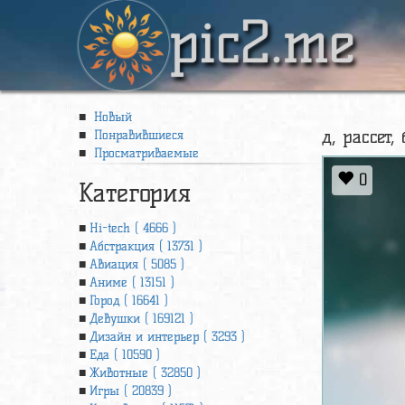
pic2.me
Новый
д, рассет,
Понравившиеся
Просматриваемые
0
Категория
Hi-tech ( 4666 )
Абстракция ( 13731 )
Авиация ( 5085 )
Аниме ( 13151 )
Город ( 16641 )
Девушки ( 169121 )
Дизайн и интерьер ( 3293 )
Еда ( 10590 )
Животные ( 32850 )
Игры ( 20839 )