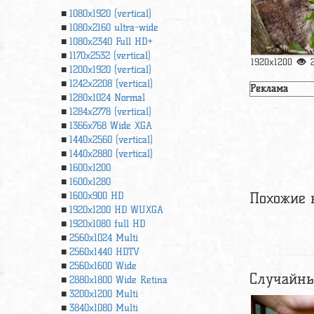
1080x1920 (vertical)
1080x2160 ultra-wide
1080x2340 Full HD+
1170x2532 (vertical)
1920x1200
1200x1920 (vertical)
1242x2208 (vertical)
Реклама
1280x1024 Normal
1284x2778 (vertical)
1366х768 Wide XGA
1440x2560 (vertical)
1440x2880 (vertical)
1600x1200
1600x1280
Похожие 
1600x900 HD
1920x1200 HD WUXGA
1920х1080 full HD
2560x1024 Multi
2560x1440 HDTV
2560x1600 Wide
Случайны
2880x1800 Wide Retina
3200x1200 Multi
3840x1080 Multi