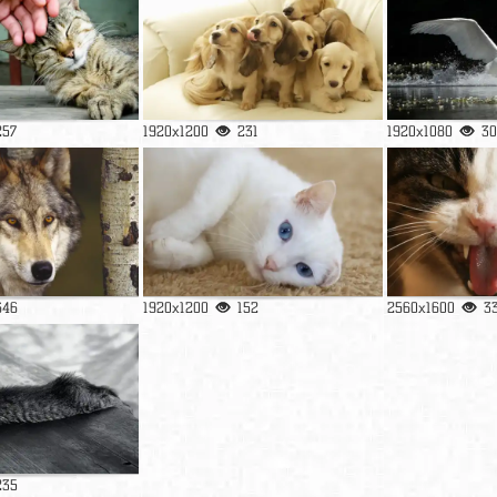
257
1920x1200
231
1920x1080
30
646
1920x1200
152
2560x1600
3
235