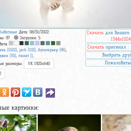
Животные
Дата: 08/01/2022
Скачать
для вашего
ры:
97
Загрузки:
5
:
1344x1024
вета
Скачать
оригинал :
ака (1522)
,
jack (102)
,
бультерьер (86)
,
Выбрать дру
джек (35)
,
rasset ()
,
Пожаловать
ые размеры:
VK 1920x640
2
ные картинки: