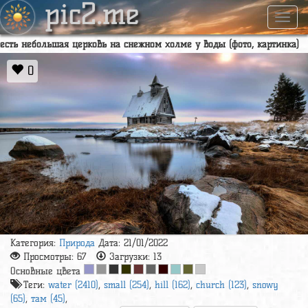
pic2.me
Навиг
есть небольшая церковь на снежном холме у воды (фото, картинка)
0
Категория:
Природа
Дата: 21/01/2022
Просмотры:
67
Загрузки:
13
Основные цвета
Теги:
water (2410)
,
small (254)
,
hill (162)
,
church (123)
,
snowy
(65)
,
там (45)
,