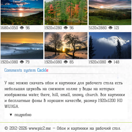
1680x1050
96
1920x1280
96
5120x2880
121
1920x1080
79
1920x1080
85
1920x1080
148
Comments system
Cackl
e
У нас можно скачать обои и картинки для рабочего стола есть
небольшая церковь на снежном холме у воды на которых
изображены water, there, hill, small, snowy, church. Все картинки
и бесплатные фоны в хорошем качестве, размер 1920x1200 HD
WUXGA.
▼ подробно
А так же можно найти много других картинок на нужную тему
раздел
обои Природа
, на сайте pic2.me представлено очень
большое количество красивых широкоформатных картинок, фото
© 2012-2026 www.pic2.me — Обои и картинки на рабочий стол.