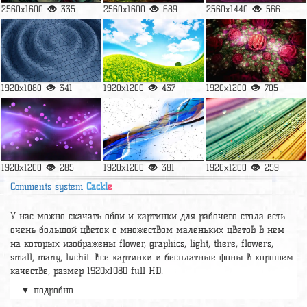
2560x1600
335
2560x1600
689
2560x1440
566
1920x1080
341
1920x1200
437
1920x1200
705
1920x1200
285
1920x1200
381
1920x1200
259
Comments system
Cackl
e
У нас можно скачать обои и картинки для рабочего стола есть
очень большой цветок с множеством маленьких цветов в нем
на которых изображены flower, graphics, light, there, flowers,
small, many, luchit. Все картинки и бесплатные фоны в хорошем
качестве, размер 1920х1080 full HD.
▼ подробно
А так же можно найти много других картинок на нужную тему
раздел
обои Абстракция
, на сайте pic2.me представлено очень