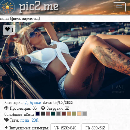
pic2.me
Навиг
попа (фото, картинка)
1
Категория:
Девушки
Дата: 08/02/2022
Просмотры:
86
Загрузки:
32
Основные цвета
Теги:
попа (291)
,
Популярные размеры:
VK 1920x640
FB 820x312