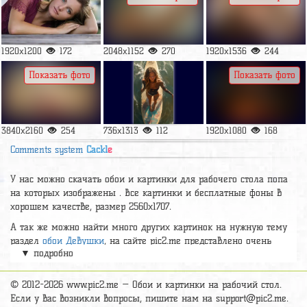
1920x1200
172
2048x1152
270
1920x1536
244
Показать фото
Показать фото
3840x2160
254
736x1313
112
1920x1080
168
Comments system
Cackl
e
У нас можно скачать обои и картинки для рабочего стола попа
на которых изображены . Все картинки и бесплатные фоны в
хорошем качестве, размер 2560x1707.
А так же можно найти много других картинок на нужную тему
раздел
обои Девушки
, на сайте pic2.me представлено очень
▼ подробно
большое количество красивых широкоформатных картинок, фото
и обоев хорошего hd качества бесплатно и на телефон.
© 2012-2026 www.pic2.me — Обои и картинки на рабочий стол.
Если у вас возникли вопросы, пишите нам на
support@pic2.me
.