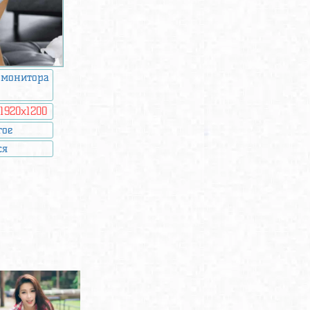
 монитора
:
1920x1200
гое
ся