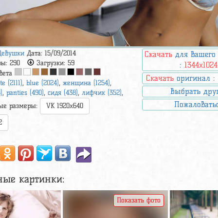
Девушки
Дата: 15/09/2014
Скачать
для вашего
ры:
290
Загрузки:
59
:
1344x1024
вета
Скачать
оригинал 
te (2111)
,
blue (2024)
,
женщина (1254)
,
Выбрать дру
)
,
panties (490)
,
сидя (438)
,
лифчик (352)
,
Пожаловать
ые размеры:
VK 1920x640
2
ные картинки:
Показать фото