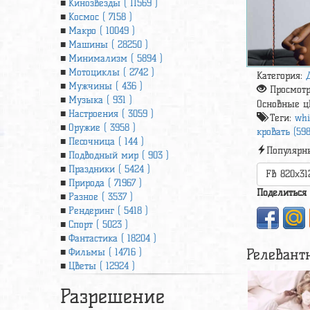
Кинозвезды ( 11569 )
Космос ( 7158 )
Макро ( 10049 )
Машины ( 28250 )
Минимализм ( 5894 )
Мотоциклы ( 2742 )
Категория:
Мужчины ( 436 )
Просмот
Музыка ( 931 )
Основные ц
Настроения ( 3059 )
Теги:
whi
Оружие ( 3958 )
кровать (598
Песочница ( 144 )
Популярн
Подводный мир ( 903 )
Праздники ( 5424 )
FB 820x31
Природа ( 71967 )
Поделиться
Разное ( 3537 )
Рендеринг ( 5418 )
Спорт ( 5023 )
Фантастика ( 18204 )
Релевант
Фильмы ( 14716 )
Цветы ( 12924 )
Разрешение