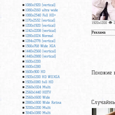
1080x1920 (vertical)
1080x2160 ultra-wide
1080x2340 Full HD+
1170x2532 (vertical)
1920x1200
1200x1920 (vertical)
1242x2208 (vertical)
Реклама
1280x1024 Normal
1284x2778 (vertical)
1366х768 Wide XGA
1440x2560 (vertical)
1440x2880 (vertical)
1600x1200
1600x1280
Похожие 
1600x900 HD
1920x1200 HD WUXGA
1920х1080 full HD
2560x1024 Multi
2560x1440 HDTV
2560x1600 Wide
Случайны
2880x1800 Wide Retina
3200x1200 Multi
3840x1080 Multi