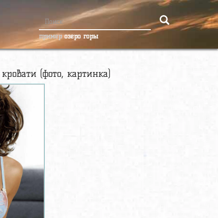
пример
озеро горы
ровати (фото, картинка)