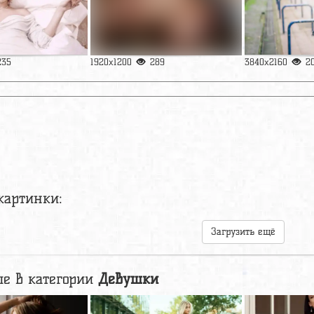
235
1920x1200
289
3840x2160
2
картинки:
Загрузить ещё
е в категории
Девушки