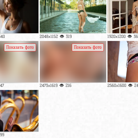
340
2048x1152
319
1920x1200
36
Показать фото
Показать фото
147
2473x1619
216
2560x1600
2
199