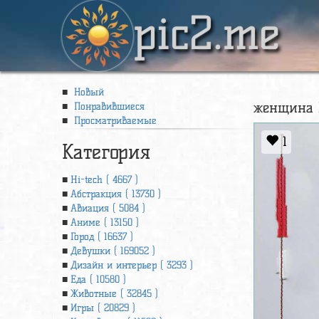
pic2.me
Новый
женщина в
Понравившиеся
Просматриваемые
1
Категория
Hi-tech ( 4667 )
Абстракция ( 13730 )
Авиация ( 5084 )
Аниме ( 13150 )
Город ( 16637 )
Девушки ( 169052 )
Дизайн и интерьер ( 3293 )
Еда ( 10580 )
Животные ( 32845 )
Игры ( 20829 )