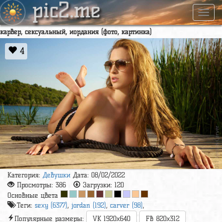
pic2.me
Навиг
карвер, сексуальный, иордания (фото, картинка)
4
Категория:
Девушки
Дата: 08/02/2022
Просмотры:
386
Загрузки:
120
Основные цвета
Теги:
sexy (6377)
,
jordan (192)
,
carver (98)
,
Популярные размеры:
VK 1920x640
FB 820x312