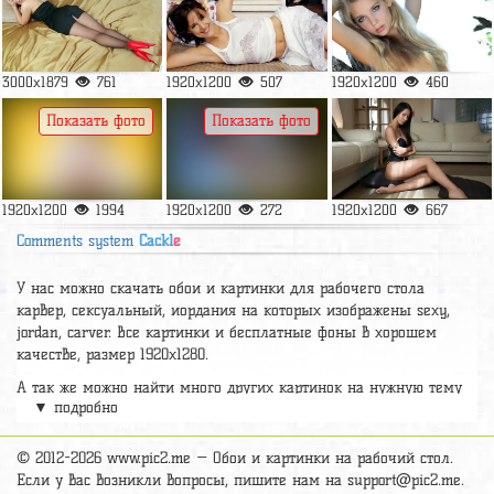
3000x1879
761
1920x1200
507
1920x1200
460
Показать фото
Показать фото
1920x1200
1994
1920x1200
272
1920x1200
667
Comments system
Cackl
e
У нас можно скачать обои и картинки для рабочего стола
карвер, сексуальный, иордания на которых изображены sexy,
jordan, carver. Все картинки и бесплатные фоны в хорошем
качестве, размер 1920x1280.
А так же можно найти много других картинок на нужную тему
▼ подробно
раздел
обои Девушки
, на сайте pic2.me представлено очень
большое количество красивых широкоформатных картинок, фото
и обоев хорошего hd качества бесплатно и на телефон.
© 2012-2026 www.pic2.me — Обои и картинки на рабочий стол.
Если у вас возникли вопросы, пишите нам на
support@pic2.me
.