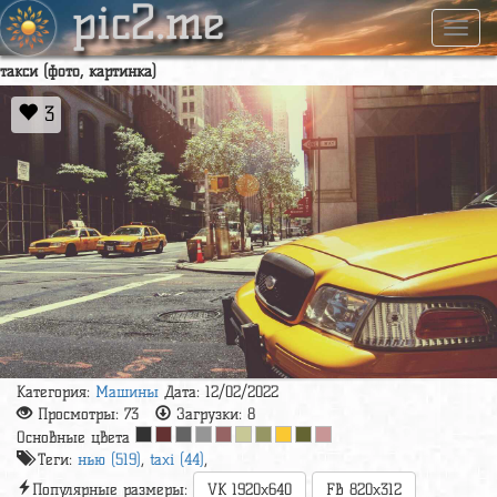
pic2.me
Навиг
такси (фото, картинка)
3
Категория:
Машины
Дата: 12/02/2022
Просмотры:
73
Загрузки:
8
Основные цвета
Теги:
нью (519)
,
taxi (44)
,
Популярные размеры:
VK 1920x640
FB 820x312