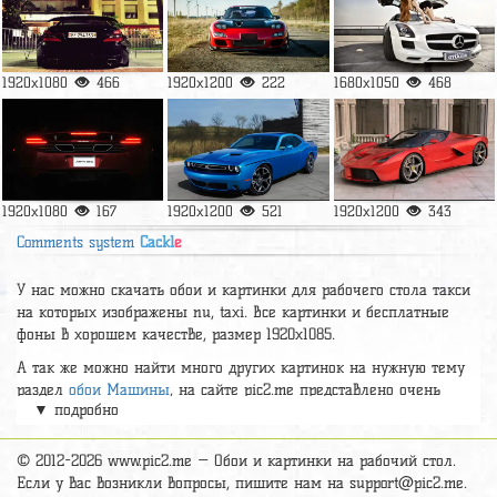
1920x1080
466
1920x1200
222
1680x1050
468
1920x1080
167
1920x1200
521
1920x1200
343
Comments system
Cackl
e
У нас можно скачать обои и картинки для рабочего стола такси
на которых изображены nu, taxi. Все картинки и бесплатные
фоны в хорошем качестве, размер 1920x1085.
А так же можно найти много других картинок на нужную тему
раздел
обои Машины
, на сайте pic2.me представлено очень
▼ подробно
большое количество красивых широкоформатных картинок, фото
и обоев хорошего hd качества бесплатно и на телефон.
© 2012-2026 www.pic2.me — Обои и картинки на рабочий стол.
Если у вас возникли вопросы, пишите нам на
support@pic2.me
.