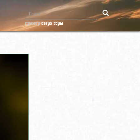
пример
озеро горы