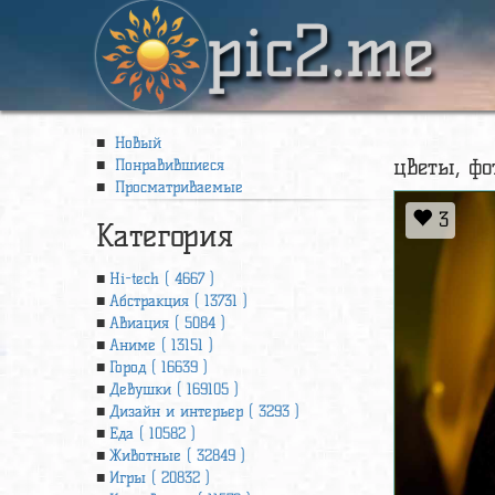
pic2.me
Новый
цветы, фо
Понравившиеся
Просматриваемые
3
Категория
Hi-tech ( 4667 )
Абстракция ( 13731 )
Авиация ( 5084 )
Аниме ( 13151 )
Город ( 16639 )
Девушки ( 169105 )
Дизайн и интерьер ( 3293 )
Еда ( 10582 )
Животные ( 32849 )
Игры ( 20832 )