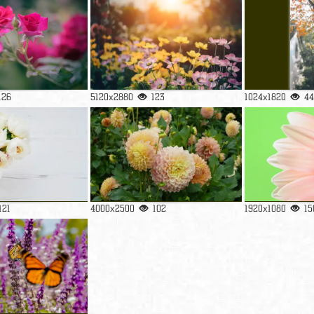
126
5120x2880
123
1024x1820
44
121
4000x2500
102
1920x1080
15