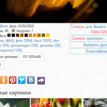
Цветы
Дата: 21/02/2022
Скачать
для вашего
ры:
43
Загрузки:
7
:
1344x1024
вета
Скачать
оригинал 
ты (4063)
,
фото (3784)
,
black (3073)
,
свет
Выбрать дру
w (579)
,
фотоаппарат (328)
,
растение (291)
,
подсолнух (108)
,
Пожаловать
ые размеры:
VK 1920x640
2
ные картинки: