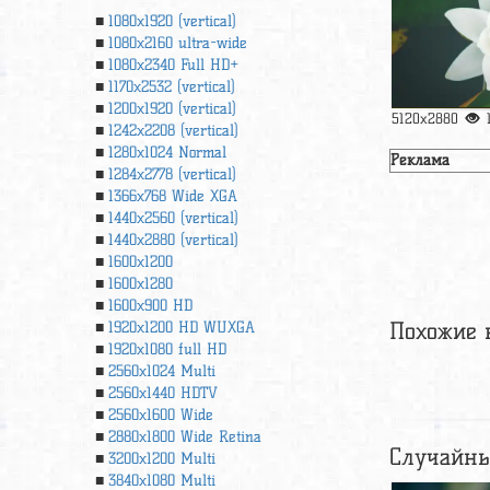
1080x1920 (vertical)
1080x2160 ultra-wide
1080x2340 Full HD+
1170x2532 (vertical)
1200x1920 (vertical)
5120x2880
1242x2208 (vertical)
1280x1024 Normal
Реклама
1284x2778 (vertical)
1366х768 Wide XGA
1440x2560 (vertical)
1440x2880 (vertical)
1600x1200
1600x1280
1600x900 HD
Похожие 
1920x1200 HD WUXGA
1920х1080 full HD
2560x1024 Multi
2560x1440 HDTV
2560x1600 Wide
2880x1800 Wide Retina
Случайны
3200x1200 Multi
3840x1080 Multi