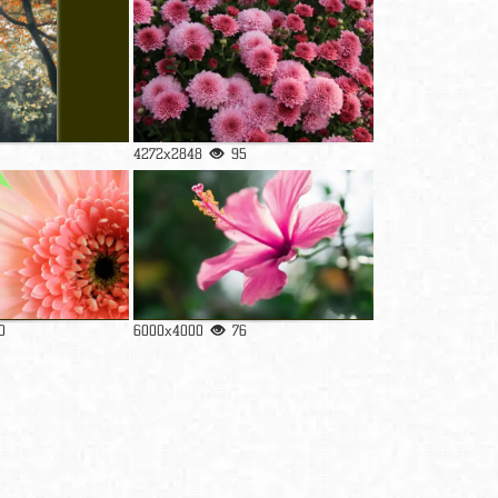
4272x2848
95
0
6000x4000
76