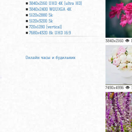
3840x2160 UHD 4К (ultra HD)
3840x2400 WQUXGA 4K
5120x2880 5k
5120x3200 5k
720x1280 (vertical)
7680x4320 8k UHD 16:9
3840x2160
Онлайн часы и будильник
7490x4996