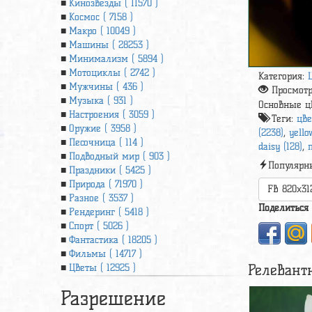
Кинозвезды ( 11570 )
Космос ( 7158 )
Макро ( 10049 )
Машины ( 28253 )
Минимализм ( 5894 )
Мотоциклы ( 2742 )
Категория:
Мужчины ( 436 )
Просмот
Музыка ( 931 )
Основные ц
Настроения ( 3059 )
Теги:
цве
Оружие ( 3958 )
(2238)
,
yello
Песочница ( 114 )
daisy (128)
,
Подводный мир ( 903 )
Популярн
Праздники ( 5425 )
Природа ( 71970 )
FB 820x31
Разное ( 3537 )
Поделиться
Рендеринг ( 5418 )
Спорт ( 5026 )
Фантастика ( 18205 )
Фильмы ( 14717 )
Релевант
Цветы ( 12925 )
Разрешение