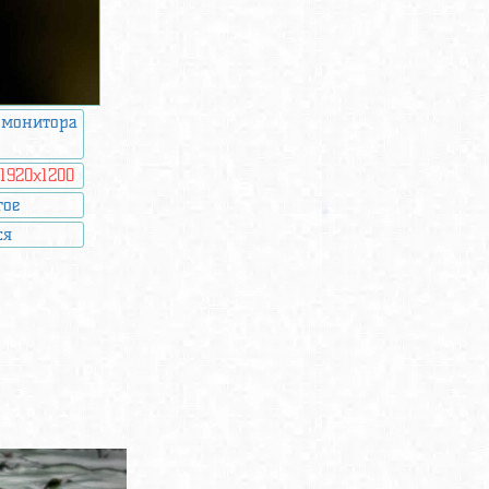
 монитора
:
1920x1200
гое
ся