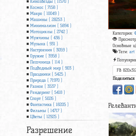
Кинозвезды ( 11570 )
Космос ( 7158 )
Макро ( 10049 )
Машины ( 28253 )
Минимализм ( 5894 )
Мотоциклы ( 2742 )
Категория:
Мужчины ( 436 )
Просмот
Музыка ( 931 )
Основные ц
Настроения ( 3059 )
Теги:
art
Оружие ( 3958 )
Популярн
Песочница ( 114 )
Подводный мир ( 903 )
FB 820x31
Праздники ( 5425 )
Поделиться
Природа ( 71970 )
Разное ( 3537 )
Рендеринг ( 5418 )
Спорт ( 5026 )
Релевант
Фантастика ( 18205 )
Фильмы ( 14717 )
Цветы ( 12925 )
Разрешение