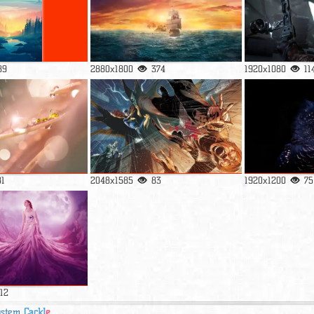
89
2880x1800
374
1920x1080
11
81
2048x1585
83
1920x1200
75
112
ystem
Cackl
e