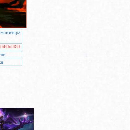
 монитора
:
1680x1050
гое
ся