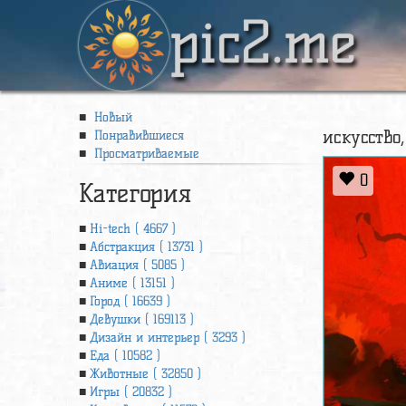
pic2.me
Новый
искусство
Понравившиеся
Просматриваемые
0
Категория
Hi-tech ( 4667 )
Абстракция ( 13731 )
Авиация ( 5085 )
Аниме ( 13151 )
Город ( 16639 )
Девушки ( 169113 )
Дизайн и интерьер ( 3293 )
Еда ( 10582 )
Животные ( 32850 )
Игры ( 20832 )