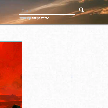
пример
озеро горы