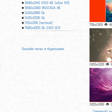
3840x2160 UHD 4К (ultra HD)
3840x2400 WQUXGA 4K
5120x2880 5k
5120x3200 5k
720x1280 (vertical)
736x1309
4
7680x4320 8k UHD 16:9
Онлайн часы и будильник
1920x1200
1920x1080
Comments s