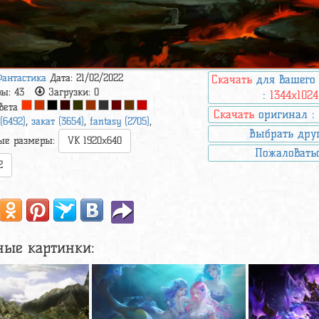
Фантастика
Дата: 21/02/2022
Скачать
для вашего
ры:
43
Загрузки:
0
:
1344x1024
вета
Скачать
оригинал 
 (6492)
,
закат (3654)
,
fantasy (2705)
,
Выбрать дру
ые размеры:
VK 1920x640
Пожаловать
2
ные картинки: