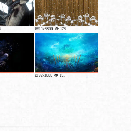
4
8910x6300
178
2192x1080
151