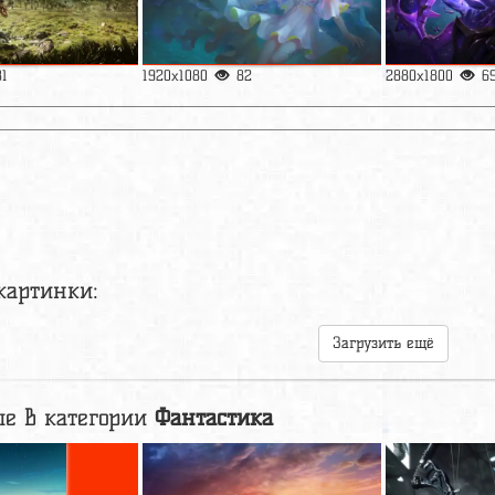
81
1920x1080
82
2880x1800
6
картинки:
Загрузить ещё
е в категории
Фантастика