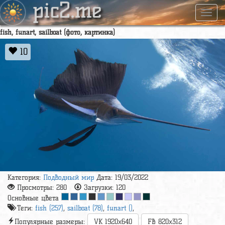
pic2.me
Навиг
fish, funart, sailboat (фото, картинка)
10
Категория:
Подводный мир
Дата: 19/03/2022
Просмотры:
280
Загрузки:
120
Основные цвета
Теги:
fish (257)
,
sailboat (78)
,
funart ()
,
Популярные размеры:
VK 1920x640
FB 820x312