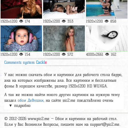
1920x1200
174
1920x1200
353
1920x1200
858
1920x1200
154
1920x1200
572
4000x2661
162
Comments system
Cackl
e
У нас можно скачать обои и картинки для рабочего стола барро,
ана на которых изображены ana. Все картинки и бесплатные
фоны в хорошем качестве, размер 1920x1200 HD WUXGA.
А так же можно найти много других картинок на нужную тему
раздел
обои Девушки
, на сайте pic2.me представлено очень
▼ подробно
большое количество красивых широкоформатных картинок, фото
и обоев хорошего hd качества бесплатно и на телефон.
© 2012-2026 www.pic2.me — Обои и картинки на рабочий стол.
Если у вас возникли вопросы, пишите нам на
support@pic2.me
.