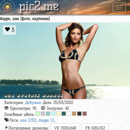
pic2.me
Навиг
барро, ана (фото, картинка)
3
Категория:
Девушки
Дата: 25/03/2022
Просмотры:
95
Загрузки:
42
Основные цвета
Теги:
ana (232)
,
барро (1)
,
Популярные размеры:
VK 1920x640
FB 820x312