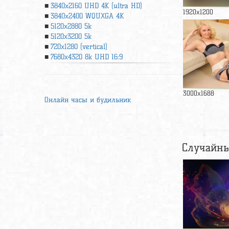
3840x2160 UHD 4К (ultra HD)
1920x1200
3840x2400 WQUXGA 4K
5120x2880 5k
5120x3200 5k
720x1280 (vertical)
7680x4320 8k UHD 16:9
3000x1688
Онлайн часы и будильник
Случайны