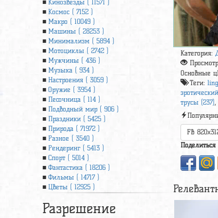
Кинозвезды ( 11571 )
Космос ( 7152 )
Макро ( 10049 )
Машины ( 28253 )
Минимализм ( 5894 )
Мотоциклы ( 2742 )
Категория:
Мужчины ( 436 )
Просмот
Музыка ( 934 )
Основные ц
Настроения ( 3059 )
Теги:
lin
Оружие ( 3954 )
эротический
Песочница ( 114 )
трусы (237)
Подводный мир ( 906 )
Популярн
Праздники ( 5425 )
Природа ( 71972 )
FB 820x31
Разное ( 3540 )
Поделиться
Рендеринг ( 5413 )
Спорт ( 5014 )
Фантастика ( 18206 )
Фильмы ( 14717 )
Релевант
Цветы ( 12925 )
Разрешение