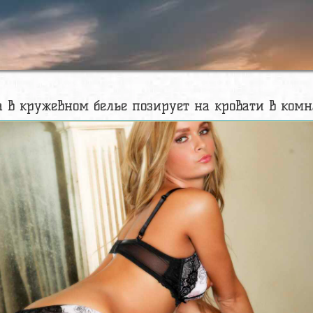
 в кружевном белье позирует на кровати в комна