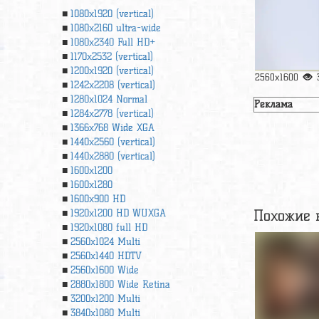
1080x1920 (vertical)
1080x2160 ultra-wide
1080x2340 Full HD+
1170x2532 (vertical)
1200x1920 (vertical)
2560x1600
1242x2208 (vertical)
1280x1024 Normal
Реклама
1284x2778 (vertical)
1366х768 Wide XGA
1440x2560 (vertical)
1440x2880 (vertical)
1600x1200
1600x1280
1600x900 HD
Похожие 
1920x1200 HD WUXGA
1920х1080 full HD
2560x1024 Multi
2560x1440 HDTV
2560x1600 Wide
2880x1800 Wide Retina
3200x1200 Multi
3840x1080 Multi