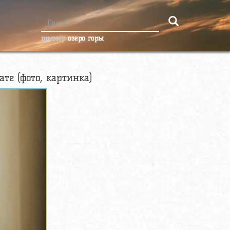
пример
озеро горы
те (фото, картинка)