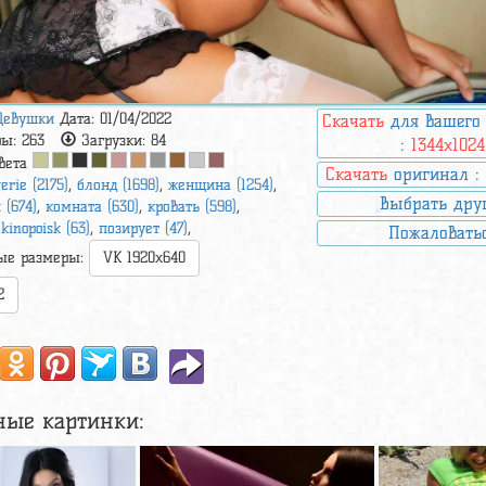
Девушки
Дата: 01/04/2022
Скачать
для вашего
ры:
263
Загрузки:
84
:
1344x1024
вета
Скачать
оригинал 
gerie (2175)
,
блонд (1698)
,
женщина (1254)
,
Выбрать дру
 (674)
,
комната (630)
,
кровать (598)
,
,
kinopoisk (63)
,
позирует (47)
,
Пожаловать
ые размеры:
VK 1920x640
2
ные картинки: