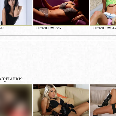
313
1920x1200
323
1920x1200
43
картинки: