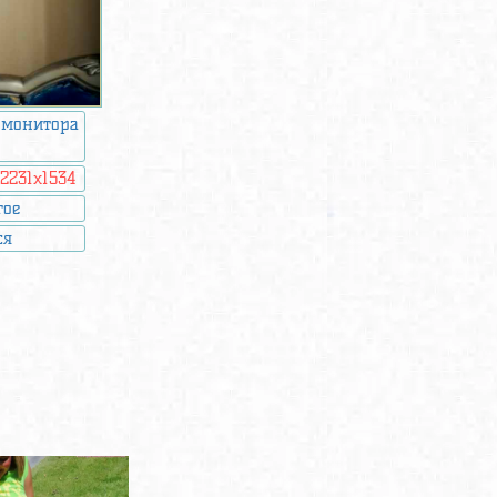
 монитора
:
2231x1534
гое
ся