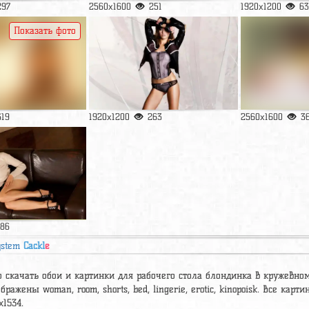
297
2560x1600
251
1920x1200
63
Показать фото
619
1920x1200
263
2560x1600
3
186
ystem
Cackl
e
 скачать обои и картинки для рабочего стола блондинка в кружевном
бражены woman, room, shorts, bed, lingerie, erotic, kinopoisk. Все ка
x1534.