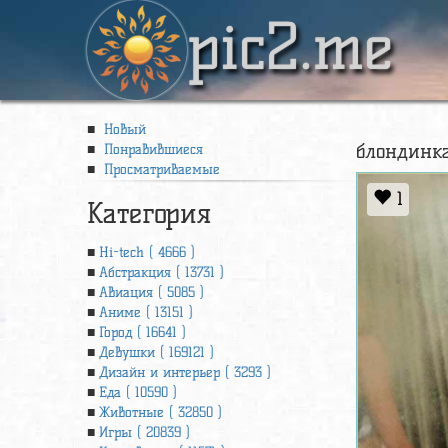
pic2.me
Новый
блондинка
Понравившиеся
Просматриваемые
1
Категория
Hi-tech ( 4666 )
Абстракция ( 13731 )
Авиация ( 5085 )
Аниме ( 13151 )
Город ( 16641 )
Девушки ( 169121 )
Дизайн и интерьер ( 3293 )
Еда ( 10590 )
Животные ( 32850 )
Игры ( 20839 )