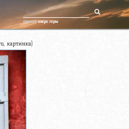
пример
озеро горы
о, картинка)