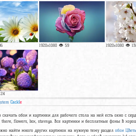
96
1920x1080
59
1920x1080
13
124
ystem
Cackl
e
 скачать обои и картинки для рабочего стола на ней есть окно с се
there, flowers, box, stavnya. Все картинки и бесплатные фоны в хоро
ожно найти много других картинок на нужную тему раздел
обои Цвет