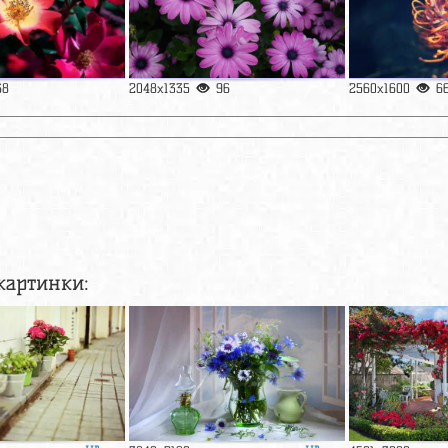
68
2048x1335
96
2560x1600
6
картинки: