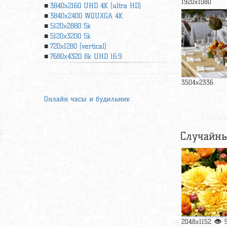
1920x1080
3840x2160 UHD 4К (ultra HD)
3840x2400 WQUXGA 4K
5120x2880 5k
5120x3200 5k
720x1280 (vertical)
7680x4320 8k UHD 16:9
3504x2336
Онлайн часы и будильник
Случайны
2048x1152