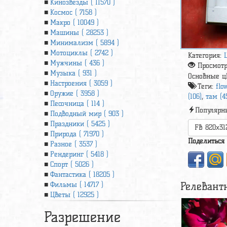
Кинозвезды ( 11570 )
Космос ( 7158 )
Макро ( 10049 )
Машины ( 28253 )
Минимализм ( 5894 )
Мотоциклы ( 2742 )
Категория:
Мужчины ( 436 )
Просмот
Музыка ( 931 )
Основные ц
Настроения ( 3059 )
Теги:
flo
Оружие ( 3958 )
(106)
,
там (4
Песочница ( 114 )
Популярн
Подводный мир ( 903 )
Праздники ( 5425 )
FB 820x31
Природа ( 71970 )
Поделиться
Разное ( 3537 )
Рендеринг ( 5418 )
Спорт ( 5026 )
Фантастика ( 18205 )
Релевант
Фильмы ( 14717 )
Цветы ( 12925 )
Разрешение