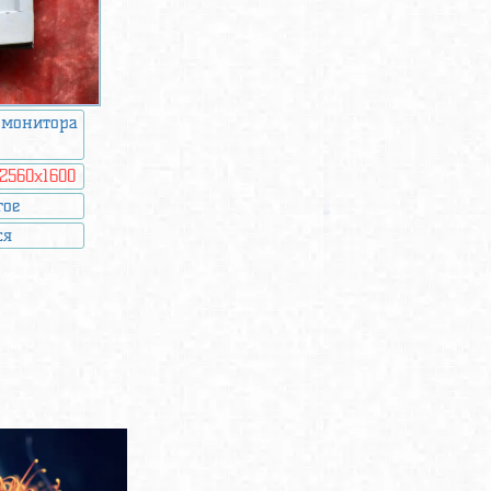
 монитора
2560x1600
гое
ся