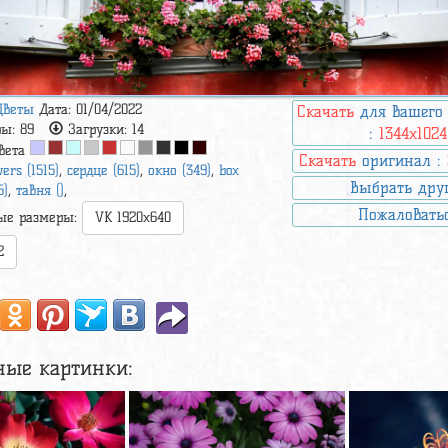
Цветы
Дата: 01/04/2022
Скачать
для вашего
ры:
89
Загрузки:
14
:
1344x1024
вета
Скачать
оригинал :
wers (1515)
,
сердце (615)
,
окно (349)
,
box
Выбрать дру
5)
,
тавня ()
,
Пожаловать
ые размеры:
VK 1920x640
2
ные картинки: