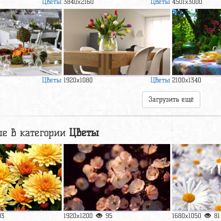
Цветы
Цветы
3840x2160
4501x3000
Цветы
Цветы
1920x1080
2100x1340
Загрузить ещё
е в категории
Цветы
93
1920x1200
95
1680x1050
81