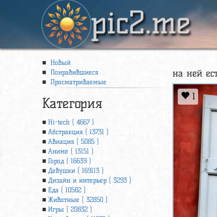
pic2.me
Новый
на ней ес
Понравившиеся
Просматриваемые
1
Категория
Hi-tech ( 4667 )
Абстракция ( 13731 )
Авиация ( 5085 )
Аниме ( 13151 )
Город ( 16639 )
Девушки ( 169113 )
Дизайн и интерьер ( 3293 )
Еда ( 10582 )
Животные ( 32850 )
Игры ( 20832 )