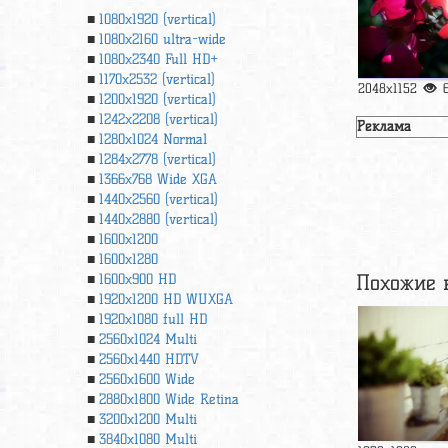
1080x1920 (vertical)
1080x2160 ultra-wide
1080x2340 Full HD+
1170x2532 (vertical)
2048x1152
1200x1920 (vertical)
1242x2208 (vertical)
Реклама
1280x1024 Normal
1284x2778 (vertical)
1366х768 Wide XGA
1440x2560 (vertical)
1440x2880 (vertical)
1600x1200
1600x1280
Похожие 
1600x900 HD
1920x1200 HD WUXGA
1920х1080 full HD
2560x1024 Multi
2560x1440 HDTV
2560x1600 Wide
2880x1800 Wide Retina
3200x1200 Multi
3840x1080 Multi