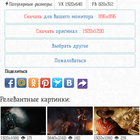
Популярные размеры:
VK 1920x640
FB 820x312
Скачать
для вашего монитора :
896x896
Скачать
оригинал :
1920x1200
Выбрать другое
Пожаловаться
Поделиться
Релевантные картинки:
1920x1080
171
3840x2160
182
1920x1080
291