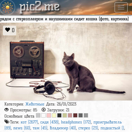
pic2.me
Навиг
рядом с стереоплеером и наушниками сидит кошка (фото, картинка)
0
Категория:
Животные
Дата: 26/01/2023
Просмотры:
85
Загрузки:
21
Основные цвета
Теги:
кот (2677)
,
сидя (438)
,
headphones (172)
,
проигрыватель
(89)
,
news (60)
,
там (45)
,
владимир (40)
,
стерео (23)
,
подкастый ()
,