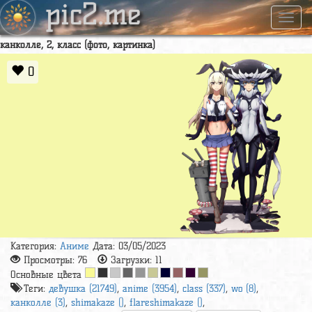
pic2.me
Навиг
канколле, 2, класс (фото, картинка)
0
Категория:
Аниме
Дата: 03/05/2023
Просмотры:
76
Загрузки:
11
Основные цвета
Теги:
девушка (21749)
,
anime (3954)
,
class (337)
,
wo (8)
,
канколле (3)
,
shimakaze ()
,
flareshimakaze ()
,