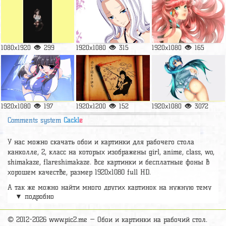
1080x1920
299
1920x1080
315
1920x1080
165
1920x1080
197
1920x1200
152
1920x1080
3072
Comments system
Cackl
e
У нас можно скачать обои и картинки для рабочего стола
канколле, 2, класс на которых изображены girl, anime, class, wo,
shimakaze, flareshimakaze. Все картинки и бесплатные фоны в
хорошем качестве, размер 1920х1080 full HD.
А так же можно найти много других картинок на нужную тему
▼ подробно
раздел
обои Аниме
, на сайте pic2.me представлено очень
большое количество красивых широкоформатных картинок, фото
и обоев хорошего hd качества бесплатно и на телефон.
© 2012-2026 www.pic2.me — Обои и картинки на рабочий стол.