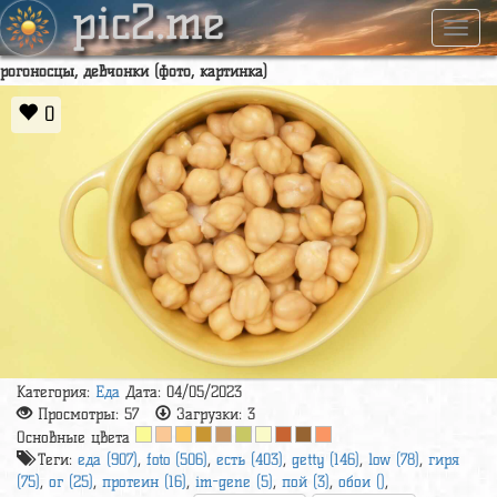
pic2.me
Навиг
рогоносцы, девчонки (фото, картинка)
0
Категория:
Еда
Дата: 04/05/2023
Просмотры:
57
Загрузки:
3
Основные цвета
Теги:
еда (907)
,
foto (506)
,
есть (403)
,
getty (146)
,
low (78)
,
гиря
(75)
,
ог (25)
,
протеин (16)
,
im-gene (5)
,
пой (3)
,
обои ()
,