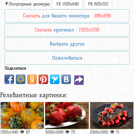
Популярные размеры:
VK 1920x640
FB 820x312
Скачать
для вашего монитора :
896x896
Скачать
оригинал :
1920x1200
Выбрать другое
Пожаловаться
Поделиться
Релевантные картинки:
1920x1440
87
3000x1688
73
2560x1600
71