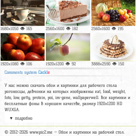
1680x1050
165
2560x1600
182
2560x1600
195
1920x1080
106
1920x1200
92
3888x2590
150
Comments system
Cackl
e
У нас можно скачать обои и картинки для рабочего стола
рогоносцы, девчонки на которых изображены eat, food, weight,
foto, low, getty, protein, poi, im-gene, wallpaperwell. Все картинки и
бесплатные фоны в хорошем качестве, размер 1920x1200 HD
WUXGA.
▼ подробно
А так же можно найти много других картинок на нужную тему
раздел
обои Еда
, на сайте pic2.me представлено очень большое
количество красивых широкоформатных картинок, фото и обоев
© 2012-2026 www.pic2.me — Обои и картинки на рабочий стол.