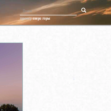
пример
озеро горы