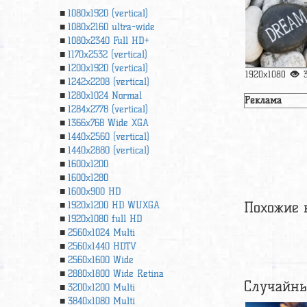
1080x1920 (vertical)
1080x2160 ultra-wide
1080x2340 Full HD+
1170x2532 (vertical)
1200x1920 (vertical)
1920x1080
1242x2208 (vertical)
1280x1024 Normal
Реклама
1284x2778 (vertical)
1366х768 Wide XGA
1440x2560 (vertical)
1440x2880 (vertical)
1600x1200
1600x1280
1600x900 HD
Похожие 
1920x1200 HD WUXGA
1920х1080 full HD
2560x1024 Multi
2560x1440 HDTV
2560x1600 Wide
2880x1800 Wide Retina
Случайны
3200x1200 Multi
3840x1080 Multi