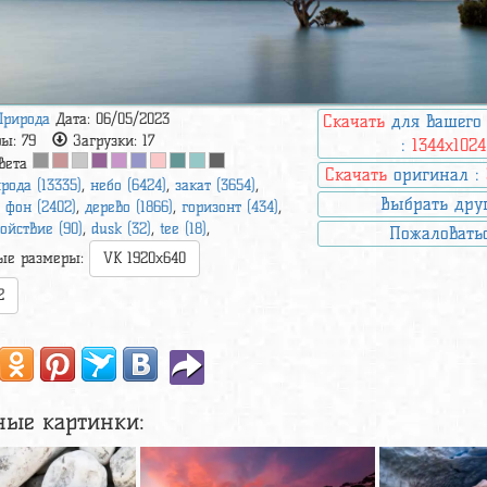
Природа
Дата: 06/05/2023
Скачать
для вашего
ры:
79
Загрузки:
17
:
1344x1024
вета
Скачать
оригинал :
рода (13335)
,
небо (6424)
,
закат (3654)
,
Выбрать дру
,
фон (2402)
,
дерево (1866)
,
горизонт (434)
,
ойствие (90)
,
dusk (32)
,
tee (18)
,
Пожаловать
ые размеры:
VK 1920x640
2
ные картинки: