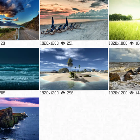
129
1920x1200
251
1920x1080
16
705
1920x1200
296
1920x1200
14