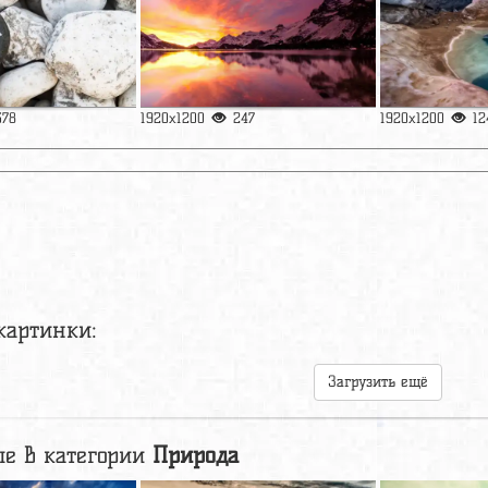
378
1920x1200
247
1920x1200
12
картинки:
Загрузить ещё
е в категории
Природа