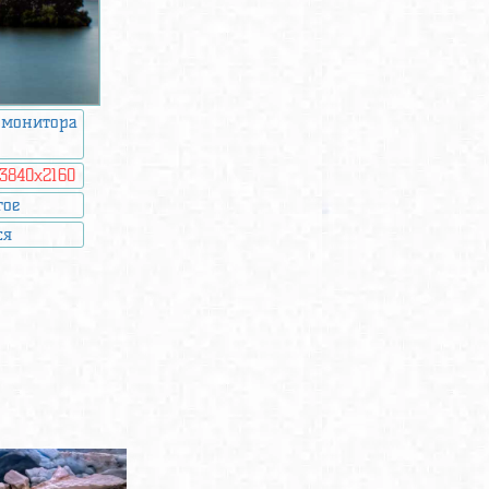
 монитора
3840x2160
гое
ся