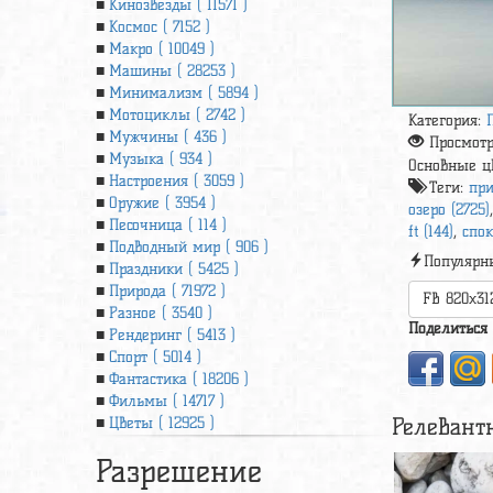
Кинозвезды ( 11571 )
Космос ( 7152 )
Макро ( 10049 )
Машины ( 28253 )
Минимализм ( 5894 )
Мотоциклы ( 2742 )
Категория:
Мужчины ( 436 )
Просмот
Музыка ( 934 )
Основные ц
Настроения ( 3059 )
Теги:
при
Оружие ( 3954 )
озеро (2725)
Песочница ( 114 )
ft (144)
,
спок
Подводный мир ( 906 )
Популярн
Праздники ( 5425 )
Природа ( 71972 )
FB 820x31
Разное ( 3540 )
Поделиться
Рендеринг ( 5413 )
Спорт ( 5014 )
Фантастика ( 18206 )
Фильмы ( 14717 )
Релевант
Цветы ( 12925 )
Разрешение