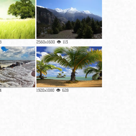
8
2560x1600
113
4
1920x1080
628