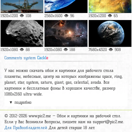
1920x1200
108
2560x1600
96
1920x1200
65
1920x1080
88
1920x1080
188
7680x4320
908
Comments system
Cackl
e
У нас можно скачать обои и картинки для рабочего стола
планеты, небесные, центр на которых изображены space, ring,
planet, star, system, saturn, giant, gas, celestial, avada. Все
картинки и бесплатные фоны в хорошем качестве, размер
1080x2160 ultra-wide.
▼ подробно
А так же можно найти много других картинок на нужную тему
раздел
обои Космос
, на сайте pic2.me представлено очень
большое количество красивых широкоформатных картинок, фото
© 2012-2026 www.pic2.me — Обои и картинки на рабочий стол.
и обоев хорошего hd качества бесплатно и на телефон.
Если у вас возникли вопросы, пишите нам на
support@pic2.me
.
Для Правообладателей
Для детей старше 18 лет.