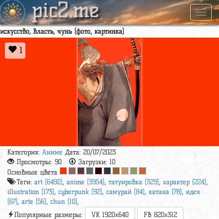
pic2.me
Навиг
искусство, власть, чунь (фото, картинка)
1
Категория:
Аниме
Дата: 20/07/2023
Просмотры:
90
Загрузки:
10
Основные цвета
Теги:
art (6492)
,
anime (3954)
,
татуировка (329)
,
характер (224)
,
illustration (173)
,
cyberpunk (92)
,
самурай (84)
,
катана (78)
,
идея
(67)
,
arte (56)
,
chun (10)
,
Популярные размеры:
VK 1920x640
FB 820x312