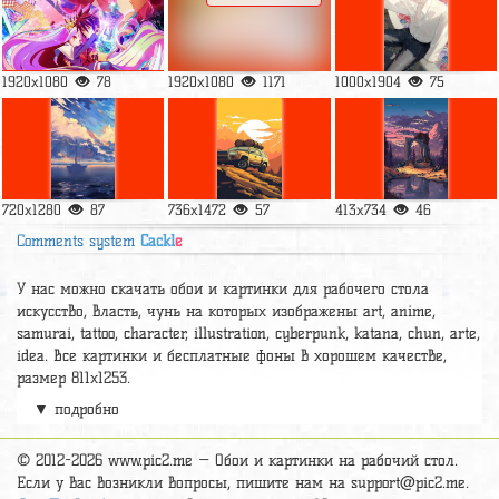
1920x1080
78
1920x1080
1171
1000x1904
75
720x1280
87
736x1472
57
413x734
46
Comments system
Cackl
e
У нас можно скачать обои и картинки для рабочего стола
искусство, власть, чунь на которых изображены art, anime,
samurai, tattoo, character, illustration, cyberpunk, katana, chun, arte,
idea. Все картинки и бесплатные фоны в хорошем качестве,
размер 811x1253.
▼ подробно
А так же можно найти много других картинок на нужную тему
раздел
обои Аниме
, на сайте pic2.me представлено очень
большое количество красивых широкоформатных картинок, фото
© 2012-2026 www.pic2.me — Обои и картинки на рабочий стол.
и обоев хорошего hd качества бесплатно и на телефон.
Если у вас возникли вопросы, пишите нам на
support@pic2.me
.