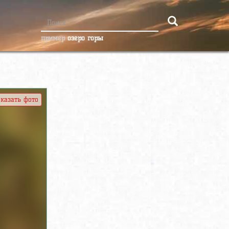
пример
озеро горы
казать фото