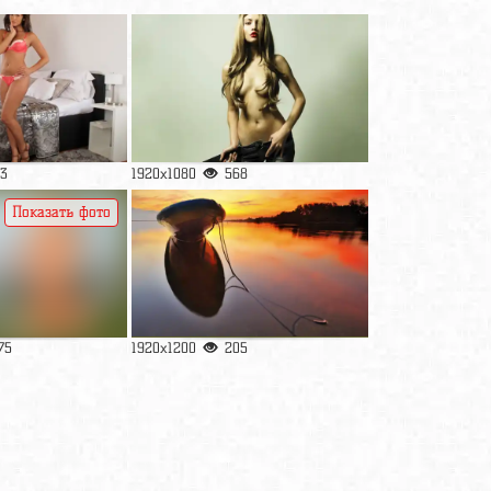
3
1920x1080
568
Показать фото
75
1920x1200
205