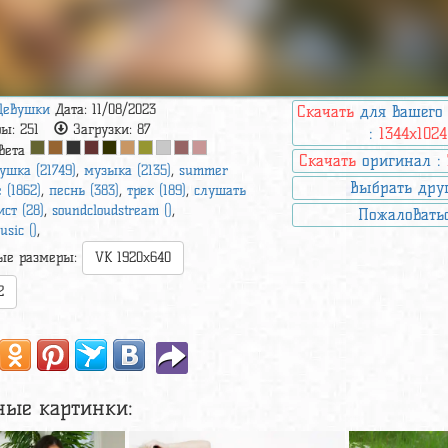
Девушки
Дата: 11/08/2023
Скачать
для вашего
ры:
251
Загрузки:
87
:
1344x1024
вета
Скачать
оригинал :
ушка (21749)
,
музыка (2135)
,
summer
Выбрать дру
e (1862)
,
песнь (383)
,
трек (189)
,
слушать
ст (28)
,
soundcloudstream ()
,
Пожаловать
sic ()
,
ые размеры:
VK 1920x640
2
ные картинки: