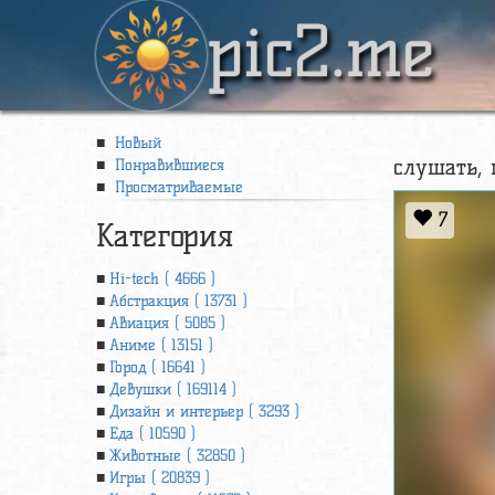
pic2.me
Новый
слушать, 
Понравившиеся
Просматриваемые
7
Категория
Hi-tech ( 4666 )
Абстракция ( 13731 )
Авиация ( 5085 )
Аниме ( 13151 )
Город ( 16641 )
Девушки ( 169114 )
Дизайн и интерьер ( 3293 )
Еда ( 10590 )
Животные ( 32850 )
Игры ( 20839 )