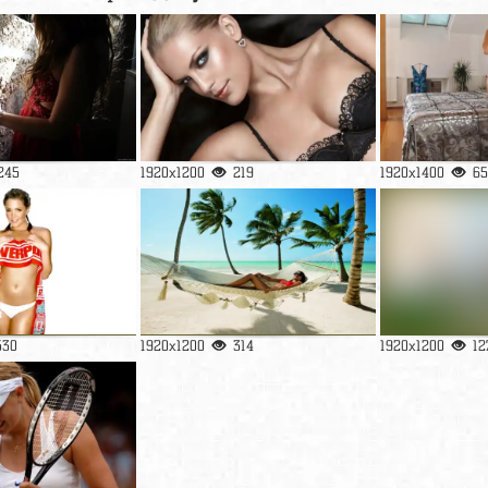
245
1920x1200
219
1920x1400
65
530
1920x1200
314
1920x1200
12