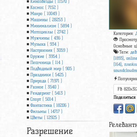
Кинозвезды ( 11570 )
Космос ( 7152 )
Макро ( 10049 )
Машины ( 28253 )
Минимализм ( 5894 )
Мотоциклы ( 2742 )
Категория:
Мужчины ( 436 )
Просмот
Музыка ( 934 )
Основные ц
Настроения ( 3059 )
Теги:
дев
Оружие ( 3954 )
(1893)
,
onlin
Песочница ( 114 )
(164)
,
плейли
Подводный мир ( 905 )
soundcloudmu
Праздники ( 5425 )
Популярн
Природа ( 71971 )
Разное ( 3540 )
FB 820x31
Рендеринг ( 5413 )
Поделиться
Спорт ( 5014 )
Фантастика ( 18206 )
Фильмы ( 14717 )
Цветы ( 12925 )
Релевант
Разрешение