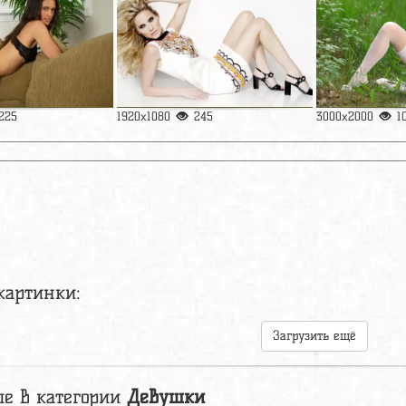
225
1920x1080
245
3000x2000
1
картинки:
Загрузить ещё
е в категории
Девушки