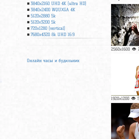
3840x2160 UHD 4К (ultra HD)
3840x2400 WQUXGA 4K
5120x2880 5k
5120x3200 5k
720x1280 (vertical)
7680x4320 8k UHD 16:9
2560x1600
Онлайн часы и будильник
1920x1200