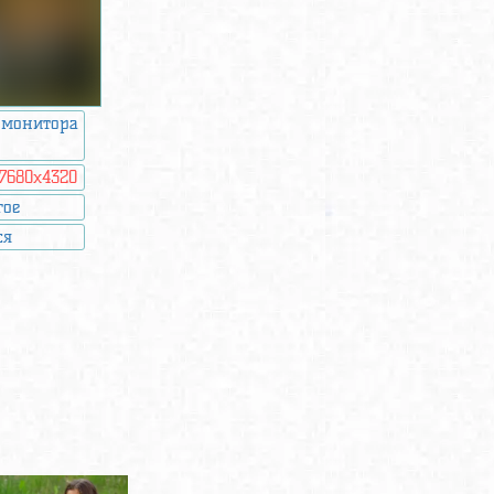
 монитора
7680x4320
гое
ся