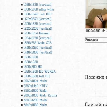
1080x1920 (vertical)
1080x2160 ultra-wide
1080x2340 Full HD+
1170x2532 (vertical)
1200x1920 (vertical)
1242x2208 (vertical)
4000x2507
1280x1024 Normal
1284x2778 (vertical)
Реклама
1366х768 Wide XGA
1440x2560 (vertical)
1440x2880 (vertical)
1600x1200
1600x1280
1600x900 HD
1920x1200 HD WUXGA
Похожие 
1920х1080 full HD
2560x1024 Multi
2560x1440 HDTV
2560x1600 Wide
2880x1800 Wide Retina
3200x1200 Multi
Случайны
3840x1080 Multi