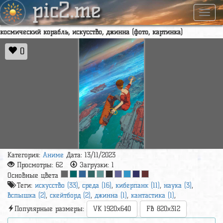
pic2.me
Навиг
космический корабль, искусство, джинна (фото, картинка)
0
Категория:
Аниме
Дата: 13/11/2023
Просмотры:
62
Загрузки:
1
Основные цвета
Теги:
искусство (33)
,
среда (16)
,
киберпанк (11)
,
наука (3)
,
вспышка (2)
,
скейтборд (2)
,
джинна (1)
,
кантастика (1)
,
Популярные размеры:
VK 1920x640
FB 820x312