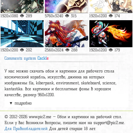
1920x1080
289
5760x3240
315
1920x1200
174
1920x1200
202
2560x2024
288
1920x1200
179
Comments system
Cackl
e
У нас можно скачать обои и картинки для рабочего стола
космический корабль, искусство, джинна на которых
изображены fla, kiberpank, environment, skateboard, science,
kantastika. Все картинки и бесплатные фоны в хорошем
качестве, размер 960x1200.
▼ подробно
А так же можно найти много других картинок на нужную тему
раздел
обои Аниме
, на сайте pic2.me представлено очень
большое количество красивых широкоформатных картинок, фото
© 2012-2026 www.pic2.me — Обои и картинки на рабочий стол.
и обоев хорошего hd качества бесплатно и на телефон.
Если у вас возникли вопросы, пишите нам на
support@pic2.me
.
Для Правообладателей
Для детей старше 18 лет.