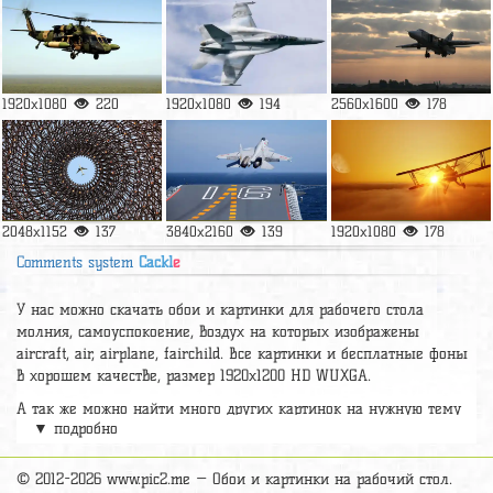
1920x1080
220
1920x1080
194
2560x1600
178
2048x1152
137
3840x2160
139
1920x1080
178
Comments system
Cackl
e
У нас можно скачать обои и картинки для рабочего стола
молния, самоуспокоение, воздух на которых изображены
aircraft, air, airplane, fairchild. Все картинки и бесплатные фоны
в хорошем качестве, размер 1920x1200 HD WUXGA.
А так же можно найти много других картинок на нужную тему
▼ подробно
раздел
обои Авиация
, на сайте pic2.me представлено очень
большое количество красивых широкоформатных картинок, фото
и обоев хорошего hd качества бесплатно и на телефон.
© 2012-2026 www.pic2.me — Обои и картинки на рабочий стол.