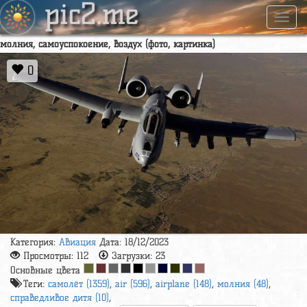
pic2.me
Навиг
молния, самоуспокоение, воздух (фото, картинка)
0
Категория:
Авиация
Дата: 18/12/2023
Просмотры:
112
Загрузки:
23
Основные цвета
Теги:
самолёт (1359)
,
air (596)
,
airplane (148)
,
молния (48)
,
справедливое дитя (10)
,